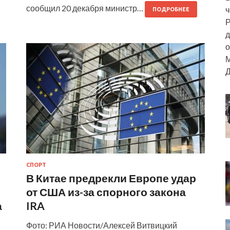
сообщил 20 декабря министр…
ч
ПОДРОБНЕЕ
Р
д
о
М
Д
СПОРТ
В Китае предрекли Европе удар
от США из-за спорного закона
а
IRA
Фото: РИА Новости/Алексей Витвицкий