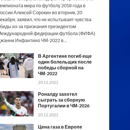
емпионата мира по футболу 2018 года в
оссии Алексей Сорокин во вторник, 20
екабря, заявил, что не испытывает чувства
биды из-за признания президентом
еждународной федерации футбола (ФИФА)
жанни Инфантино ЧМ-2022 в…
В Аргентине погиб еще
один болельщик после
победы сборной на
ЧМ-2022
20.12.2022
Роналду захотел
сыграть за сборную
Португалии в ЧМ-2026
20.12.2022
Цена газа в Европе