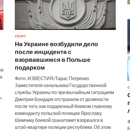
СПОРТ
На Украине возбудили дело
после инцидента с
взорвавшимся в Польше
подарком
на
на
Фото: ИЗВЕСТИЯ/Тарас Петренко
Заместителя начальника Государственной
С
службы Украины по чрезвычайным ситуациям
».
Дмитрия Бондаря отстранили от должности
после того, как подаренный Киевом главному
коменданту польской полиции Ярославу
Шимчику боевой гранатомет взорвался в
Ф
штаб-квартире полиции республики. Об этом
Б