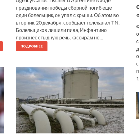
Agency/Carlos Tischler В Аргентине в ходе
празднования победы сборной погиб еще
один болельщик, он упал с крыши. Об этом во
вторник, 20 декабря, сообщает телеканал TN.
©
Болельщиков лишили пива, Инфантино
о
)
произнес стыдную речь, кассирам не…
с
ПОДРОБНЕЕ
д
о
с
п
1