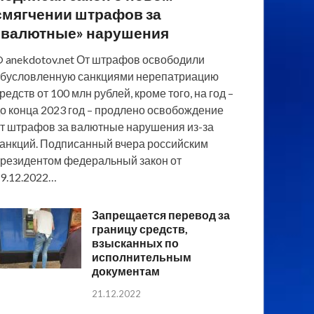
смягчении штрафов за
«валютные» нарушения
 anekdotov.net От штрафов освободили
бусловленную санкциями нерепатриацию
редств от 100 млн рублей, кроме того, на год –
о конца 2023 год – продлено освобождение
т штрафов за валютные нарушения из-за
анкций. Подписанный вчера российским
резидентом федеральный закон от
9.12.2022…
Запрещается перевод за
границу средств,
взысканных по
исполнительным
документам
21.12.2022