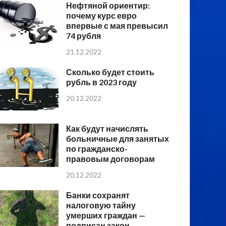
Нефтяной ориентир:
почему курс евро
впервые с мая превысил
74 рубля
21.12.2022
Сколько будет стоить
рубль в 2023 году
20.12.2022
Как будут начислять
больничные для занятых
по гражданско-
правовым договорам
20.12.2022
Банки сохранят
налоговую тайну
умерших граждан —
подписан закон