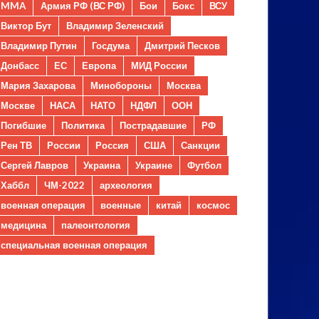
MMA
Армия РФ (ВС РФ)
Бои
Бокс
ВСУ
Виктор Бут
Владимир Зеленский
Владимир Путин
Госдума
Дмитрий Песков
Донбасс
ЕС
Европа
МИД России
Мария Захарова
Минобороны
Москва
Москве
НАСА
НАТО
НДФЛ
ООН
Погибшие
Политика
Пострадавшие
РФ
Рен ТВ
России
Россия
США
Санкции
Сергей Лавров
Украина
Украине
Футбол
Хаббл
ЧМ-2022
археология
военная операция
военные
китай
космос
медицина
палеонтология
специальная военная операция