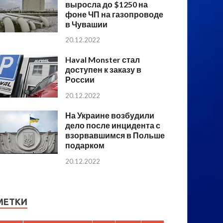
выросла до $1250 на
фоне ЧП на газопроводе
в Чувашии
20.12.2022
Haval Monster стал
доступен к заказу в
России
20.12.2022
На Украине возбудили
дело после инцидента с
взорвавшимся в Польше
подарком
20.12.2022
МЕТКИ