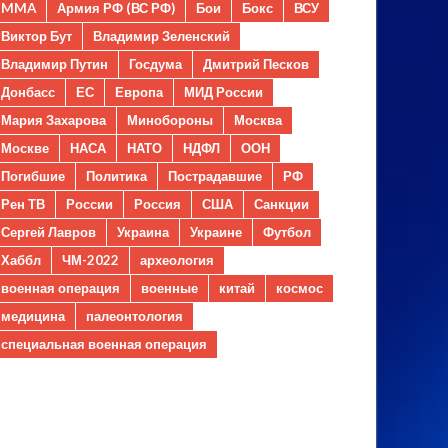
MMA
Армия РФ (ВС РФ)
Бои
Бокс
ВСУ
Виктор Бут
Владимир Зеленский
Владимир Путин
Госдума
Дмитрий Песков
Донбасс
ЕС
Европа
МИД России
Мария Захарова
Минобороны
Москва
Москве
НАСА
НАТО
НДФЛ
ООН
Погибшие
Политика
Пострадавшие
РФ
Рен ТВ
России
Россия
США
Санкции
Сергей Лавров
Украина
Украине
Футбол
Хаббл
ЧМ-2022
археология
военная операция
военные
китай
космос
медицина
палеонтология
специальная военная операция