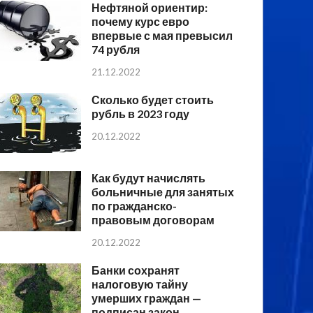
Нефтяной ориентир:
почему курс евро
впервые с мая превысил
74 рубля
21.12.2022
Сколько будет стоить
рубль в 2023 году
20.12.2022
Как будут начислять
больничные для занятых
по гражданско-
правовым договорам
20.12.2022
Банки сохранят
налоговую тайну
умерших граждан —
подписан закон