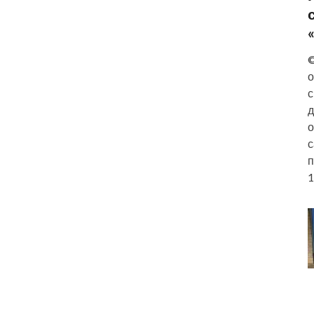
©
о
с
д
о
с
п
1