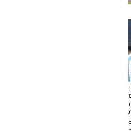
С
Ф
Б