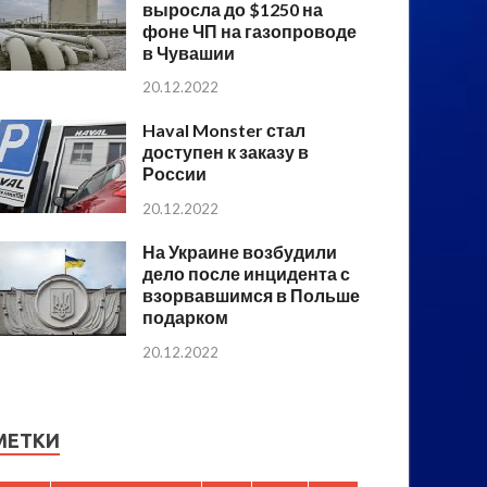
выросла до $1250 на
фоне ЧП на газопроводе
в Чувашии
20.12.2022
Haval Monster стал
доступен к заказу в
России
20.12.2022
На Украине возбудили
дело после инцидента с
взорвавшимся в Польше
подарком
20.12.2022
МЕТКИ