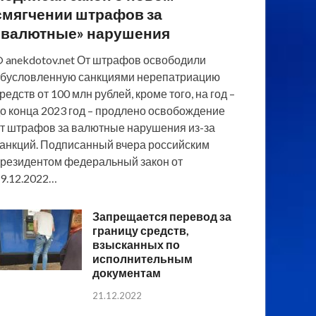
смягчении штрафов за
«валютные» нарушения
 anekdotov.net От штрафов освободили
бусловленную санкциями нерепатриацию
редств от 100 млн рублей, кроме того, на год –
о конца 2023 год – продлено освобождение
т штрафов за валютные нарушения из-за
анкций. Подписанный вчера российским
резидентом федеральный закон от
9.12.2022…
Запрещается перевод за
границу средств,
взысканных по
исполнительным
документам
21.12.2022