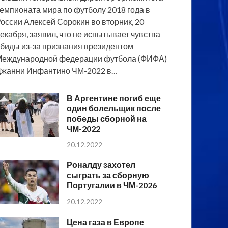
емпионата мира по футболу 2018 года в
оссии Алексей Сорокин во вторник, 20
екабря, заявил, что не испытывает чувства
биды из-за признания президентом
еждународной федерации футбола (ФИФА)
жанни Инфантино ЧМ-2022 в…
В Аргентине погиб еще
один болельщик после
победы сборной на
ЧМ-2022
20.12.2022
Роналду захотел
сыграть за сборную
Португалии в ЧМ-2026
20.12.2022
Цена газа в Европе