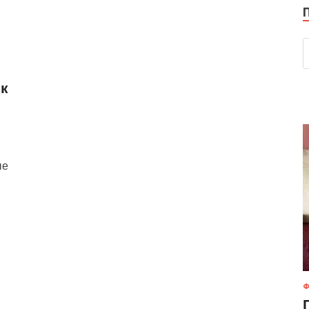
 к
ые
Ф