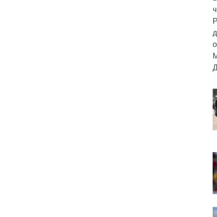
ч
Р
д
о
М
Д