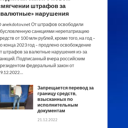
смягчении штрафов за
«валютные» нарушения
 anekdotov.net От штрафов освободили
бусловленную санкциями нерепатриацию
редств от 100 млн рублей, кроме того, на год –
о конца 2023 год – продлено освобождение
т штрафов за валютные нарушения из-за
анкций. Подписанный вчера российским
резидентом федеральный закон от
9.12.2022…
Запрещается перевод за
границу средств,
взысканных по
исполнительным
документам
21.12.2022