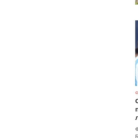
С
Ф
Б