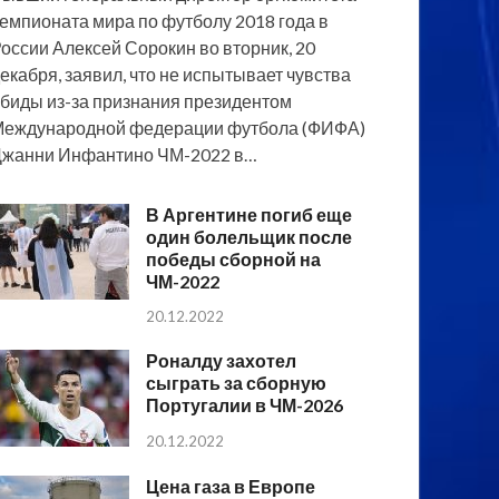
емпионата мира по футболу 2018 года в
оссии Алексей Сорокин во вторник, 20
екабря, заявил, что не испытывает чувства
биды из-за признания президентом
еждународной федерации футбола (ФИФА)
жанни Инфантино ЧМ-2022 в…
В Аргентине погиб еще
один болельщик после
победы сборной на
ЧМ-2022
20.12.2022
Роналду захотел
сыграть за сборную
Португалии в ЧМ-2026
20.12.2022
Цена газа в Европе