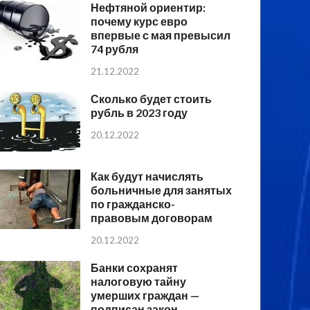
Нефтяной ориентир:
почему курс евро
впервые с мая превысил
74 рубля
21.12.2022
Сколько будет стоить
рубль в 2023 году
20.12.2022
Как будут начислять
больничные для занятых
по гражданско-
правовым договорам
20.12.2022
Банки сохранят
налоговую тайну
умерших граждан —
подписан закон