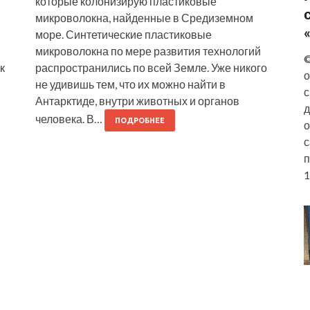
которые колонизирую пластиковые
микроволокна, найденные в Средиземном
море. Синтетические пластиковые
микроволокна по мере развития технологий
©
к
распространились по всей Земле. Уже никого
о
не удивишь тем, что их можно найти в
с
Антарктиде, внутри животных и органов
д
человека. В…
ПОДРОБНЕЕ
о
с
п
1