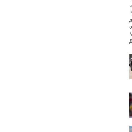
ч
Р
д
о
М
Д