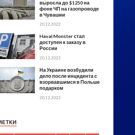
выросла до $1250 на
фоне ЧП на газопроводе
в Чувашии
20.12.2022
Haval Monster стал
доступен к заказу в
России
20.12.2022
На Украине возбудили
дело после инцидента с
взорвавшимся в Польше
подарком
20.12.2022
МЕТКИ