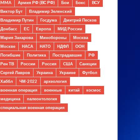
MMA
Армия РФ (ВС РФ)
Бои
Бокс
ВСУ
Виктор Бут
Владимир Зеленский
Владимир Путин
Госдума
Дмитрий Песков
Донбасс
ЕС
Европа
МИД России
Мария Захарова
Минобороны
Москва
Москве
НАСА
НАТО
НДФЛ
ООН
Погибшие
Политика
Пострадавшие
РФ
Рен ТВ
России
Россия
США
Санкции
Сергей Лавров
Украина
Украине
Футбол
Хаббл
ЧМ-2022
археология
военная операция
военные
китай
космос
медицина
палеонтология
специальная военная операция