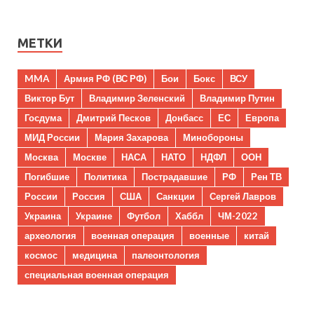
МЕТКИ
MMA
Армия РФ (ВС РФ)
Бои
Бокс
ВСУ
Виктор Бут
Владимир Зеленский
Владимир Путин
Госдума
Дмитрий Песков
Донбасс
ЕС
Европа
МИД России
Мария Захарова
Минобороны
Москва
Москве
НАСА
НАТО
НДФЛ
ООН
Погибшие
Политика
Пострадавшие
РФ
Рен ТВ
России
Россия
США
Санкции
Сергей Лавров
Украина
Украине
Футбол
Хаббл
ЧМ-2022
археология
военная операция
военные
китай
космос
медицина
палеонтология
специальная военная операция