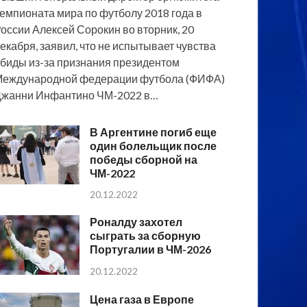
емпионата мира по футболу 2018 года в
оссии Алексей Сорокин во вторник, 20
екабря, заявил, что не испытывает чувства
биды из-за признания президентом
еждународной федерации футбола (ФИФА)
жанни Инфантино ЧМ-2022 в…
В Аргентине погиб еще
один болельщик после
победы сборной на
ЧМ-2022
20.12.2022
Роналду захотел
сыграть за сборную
Португалии в ЧМ-2026
20.12.2022
Цена газа в Европе