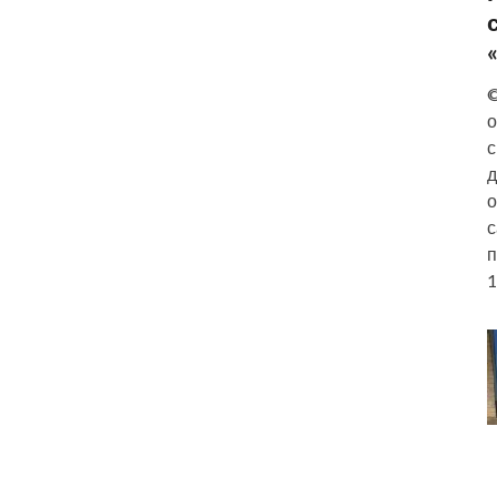
©
о
с
д
о
с
п
1