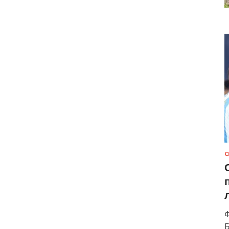
С
Ф
Б