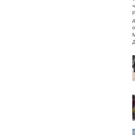
ч
Р
д
о
М
Д