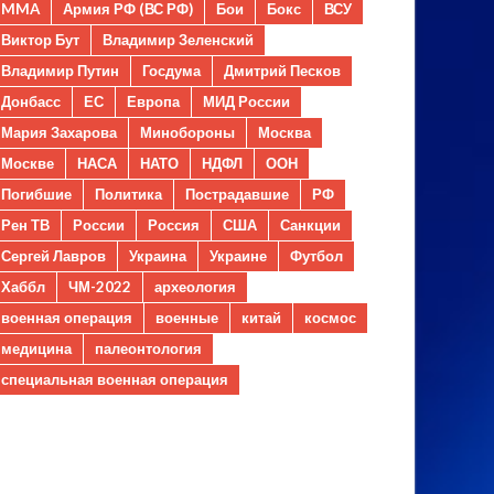
MMA
Армия РФ (ВС РФ)
Бои
Бокс
ВСУ
Виктор Бут
Владимир Зеленский
Владимир Путин
Госдума
Дмитрий Песков
Донбасс
ЕС
Европа
МИД России
Мария Захарова
Минобороны
Москва
Москве
НАСА
НАТО
НДФЛ
ООН
Погибшие
Политика
Пострадавшие
РФ
Рен ТВ
России
Россия
США
Санкции
Сергей Лавров
Украина
Украине
Футбол
Хаббл
ЧМ-2022
археология
военная операция
военные
китай
космос
медицина
палеонтология
специальная военная операция