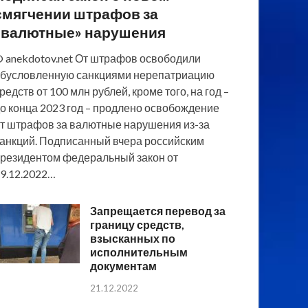
смягчении штрафов за
«валютные» нарушения
 anekdotov.net От штрафов освободили
бусловленную санкциями нерепатриацию
редств от 100 млн рублей, кроме того, на год –
о конца 2023 год – продлено освобождение
т штрафов за валютные нарушения из-за
анкций. Подписанный вчера российским
резидентом федеральный закон от
9.12.2022…
Запрещается перевод за
границу средств,
взысканных по
исполнительным
документам
21.12.2022