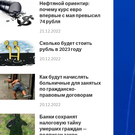
Нефтяной ориентир:
почему курс евро
впервые с мая превысил
74 рубля
21.12.2022
Сколько будет стоить
рубль в 2023 году
20.12.2022
Как будут начислять
больничные для занятых
по гражданско-
правовым договорам
20.12.2022
Банки сохранят
налоговую тайну
умерших граждан —
подписан закон