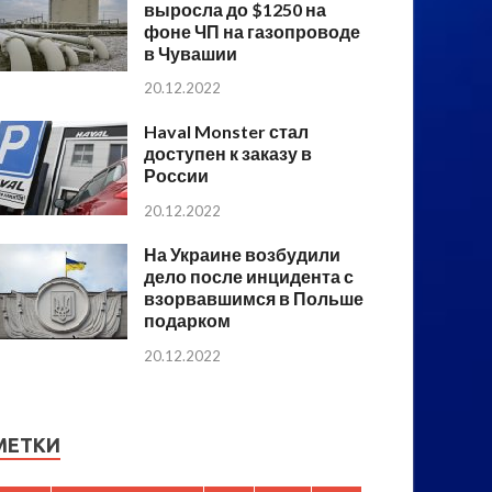
выросла до $1250 на
фоне ЧП на газопроводе
в Чувашии
20.12.2022
Haval Monster стал
доступен к заказу в
России
20.12.2022
На Украине возбудили
дело после инцидента с
взорвавшимся в Польше
подарком
20.12.2022
МЕТКИ