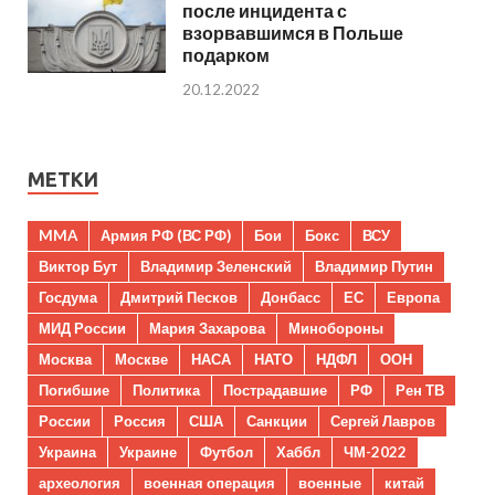
после инцидента с
взорвавшимся в Польше
подарком
20.12.2022
МЕТКИ
MMA
Армия РФ (ВС РФ)
Бои
Бокс
ВСУ
Виктор Бут
Владимир Зеленский
Владимир Путин
Госдума
Дмитрий Песков
Донбасс
ЕС
Европа
МИД России
Мария Захарова
Минобороны
Москва
Москве
НАСА
НАТО
НДФЛ
ООН
Погибшие
Политика
Пострадавшие
РФ
Рен ТВ
России
Россия
США
Санкции
Сергей Лавров
Украина
Украине
Футбол
Хаббл
ЧМ-2022
археология
военная операция
военные
китай