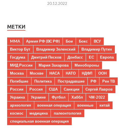
20.12.2022
МЕТКИ
MMA
Армия РФ (ВС РФ)
Бои
Бокс
ВСУ
Виктор Бут
Владимир Зеленский
Владимир Путин
Госдума
Дмитрий Песков
Донбасс
ЕС
Европа
МИД России
Мария Захарова
Минобороны
Москва
Москве
НАСА
НАТО
НДФЛ
ООН
Погибшие
Политика
Пострадавшие
РФ
Рен ТВ
России
Россия
США
Санкции
Сергей Лавров
Украина
Украине
Футбол
Хаббл
ЧМ-2022
археология
военная операция
военные
китай
космос
медицина
палеонтология
специальная военная операция