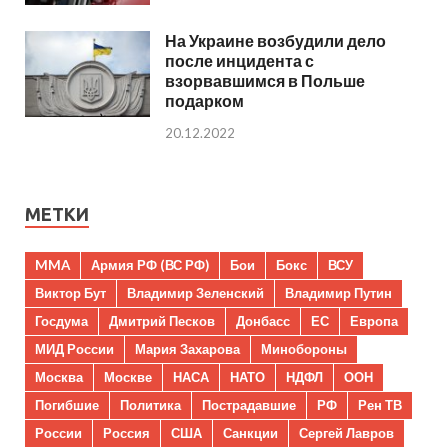
На Украине возбудили дело
после инцидента с
взорвавшимся в Польше
подарком
20.12.2022
МЕТКИ
MMA
Армия РФ (ВС РФ)
Бои
Бокс
ВСУ
Виктор Бут
Владимир Зеленский
Владимир Путин
Госдума
Дмитрий Песков
Донбасс
ЕС
Европа
МИД России
Мария Захарова
Минобороны
Москва
Москве
НАСА
НАТО
НДФЛ
ООН
Погибшие
Политика
Пострадавшие
РФ
Рен ТВ
России
Россия
США
Санкции
Сергей Лавров