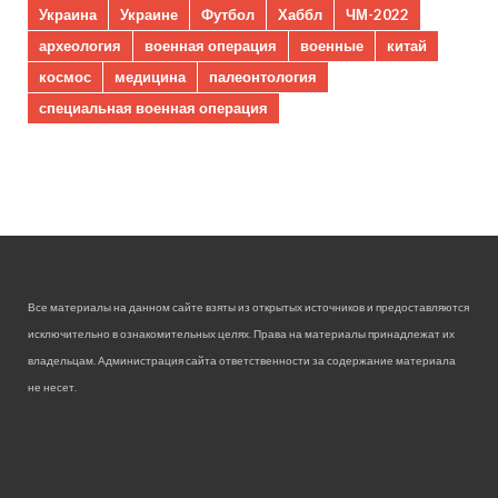
Украина
Украине
Футбол
Хаббл
ЧМ-2022
археология
военная операция
военные
китай
космос
медицина
палеонтология
специальная военная операция
Все материалы на данном сайте взяты из открытых источников и предоставляются
исключительно в ознакомительных целях. Права на материалы принадлежат их
владельцам. Администрация сайта ответственности за содержание материала
не несет.