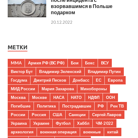
взорвавшимся в Польше
подарком
20.12.2022
МЕТКИ
MMA
Армия РФ (ВС РФ)
Бои
Бокс
ВСУ
Виктор Бут
Владимир Зеленский
Владимир Путин
Госдума
Дмитрий Песков
Донбасс
ЕС
Европа
МИД России
Мария Захарова
Минобороны
Москва
Москве
НАСА
НАТО
НДФЛ
ООН
Погибшие
Политика
Пострадавшие
РФ
Рен ТВ
России
Россия
США
Санкции
Сергей Лавров
Украина
Украине
Футбол
Хаббл
ЧМ-2022
археология
военная операция
военные
китай