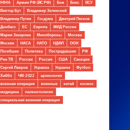
MMA
Армия РФ (ВС РФ)
Бои
Бокс
ВСУ
Виктор Бут
Владимир Зеленский
Владимир Путин
Госдума
Дмитрий Песков
Донбасс
ЕС
Европа
МИД России
Мария Захарова
Минобороны
Москва
Москве
НАСА
НАТО
НДФЛ
ООН
Погибшие
Политика
Пострадавшие
РФ
Рен ТВ
России
Россия
США
Санкции
Сергей Лавров
Украина
Украине
Футбол
Хаббл
ЧМ-2022
археология
военная операция
военные
китай
космос
медицина
палеонтология
специальная военная операция