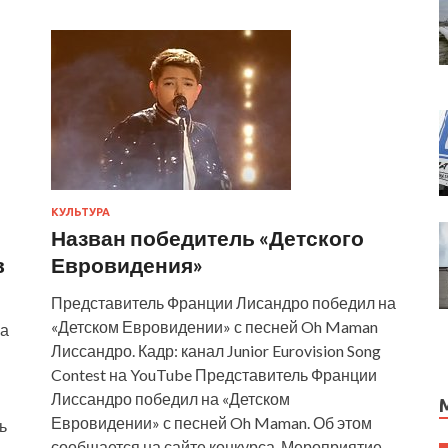
КУЛЬТУРА
Назван победитель «Детского
в
Евровидения»
Представитель Франции Лисандро победил на
«Детском Евровидении» с песней Oh Maman
ва
Лиссандро. Кадр: канал Junior Eurovision Song
Contest на YouTube Представитель Франции
Лиссандро победил на «Детском
Евровидении» с песней Oh Maman. Об этом
ь
сообщается на сайте конкурса. Мероприятие