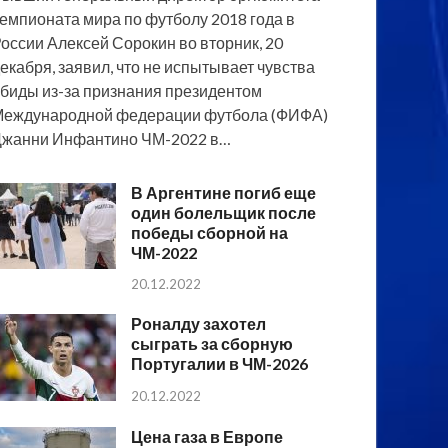
емпионата мира по футболу 2018 года в
оссии Алексей Сорокин во вторник, 20
екабря, заявил, что не испытывает чувства
биды из-за признания президентом
еждународной федерации футбола (ФИФА)
жанни Инфантино ЧМ-2022 в…
В Аргентине погиб еще
один болельщик после
победы сборной на
ЧМ-2022
20.12.2022
Роналду захотел
сыграть за сборную
Португалии в ЧМ-2026
20.12.2022
Цена газа в Европе