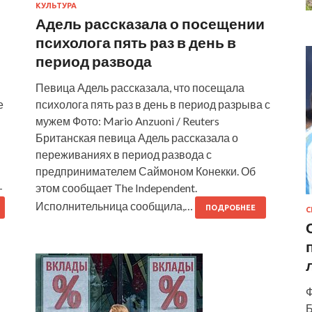
КУЛЬТУРА
Адель рассказала о посещении
психолога пять раз в день в
период развода
Певица Адель рассказала, что посещала
е
психолога пять раз в день в период разрыва с
мужем Фото: Mario Anzuoni / Reuters
Британская певица Адель рассказала о
переживаниях в период развода с
предпринимателем Саймоном Конекки. Об
-
этом сообщает The Independent.
Исполнительница сообщила,…
ПОДРОБНЕЕ
С
Ф
Б