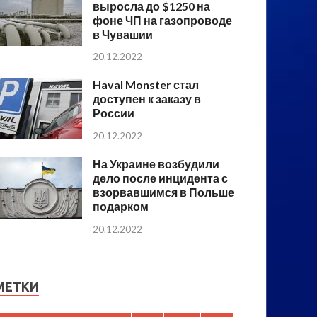
выросла до $1250 на
фоне ЧП на газопроводе
в Чувашии
20.12.2022
Haval Monster стал
доступен к заказу в
России
20.12.2022
На Украине возбудили
дело после инцидента с
взорвавшимся в Польше
подарком
20.12.2022
МЕТКИ