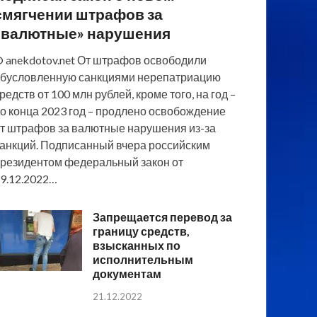
смягчении штрафов за
«валютные» нарушения
 anekdotov.net От штрафов освободили
бусловленную санкциями нерепатриацию
редств от 100 млн рублей, кроме того, на год –
о конца 2023 год – продлено освобождение
т штрафов за валютные нарушения из-за
анкций. Подписанный вчера российским
резидентом федеральный закон от
9.12.2022…
Запрещается перевод за
границу средств,
взысканных по
исполнительным
документам
21.12.2022