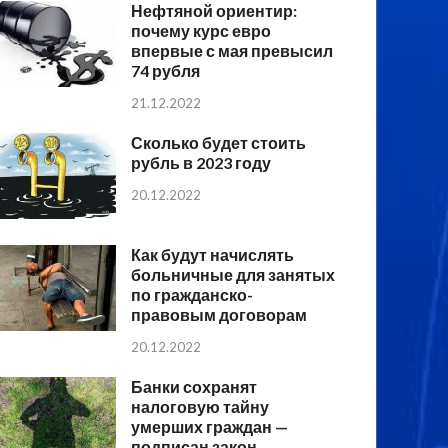
Нефтяной ориентир:
почему курс евро
впервые с мая превысил
74 рубля
21.12.2022
Сколько будет стоить
рубль в 2023 году
20.12.2022
Как будут начислять
больничные для занятых
по гражданско-
правовым договорам
20.12.2022
Банки сохранят
налоговую тайну
умерших граждан —
подписан закон