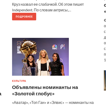
Круз назвал ее слабачкой. Об этом пишет
Independent. По словам актрисы,…
ПОДРОБНЕЕ
©
о
с
д
о
с
п
1
КУЛЬТУРА
Объявлены номинанты на
а
«Золотой глобус»
«Аватар», «Топ Ган» и «Элвис» — номинанты на