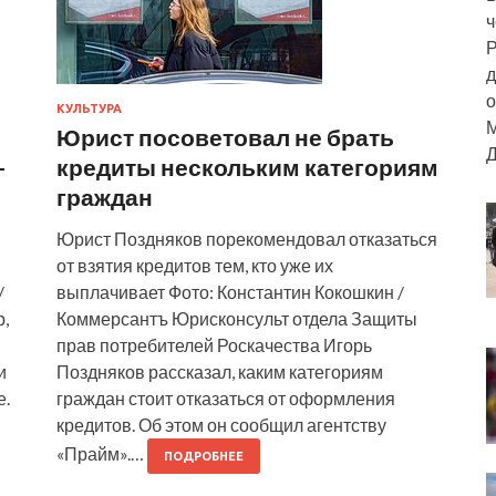
ч
Р
д
о
КУЛЬТУРА
М
Юрист посоветовал не брать
Д
-
кредиты нескольким категориям
граждан
Юрист Поздняков порекомендовал отказаться
от взятия кредитов тем, кто уже их
/
выплачивает Фото: Константин Кокошкин /
,
Коммерсантъ Юрисконсульт отдела Защиты
прав потребителей Роскачества Игорь
и
Поздняков рассказал, каким категориям
е.
граждан стоит отказаться от оформления
кредитов. Об этом он сообщил агентству
«Прайм».…
ПОДРОБНЕЕ