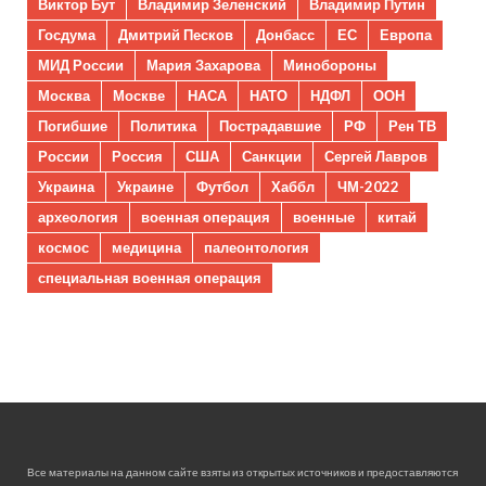
Виктор Бут
Владимир Зеленский
Владимир Путин
Госдума
Дмитрий Песков
Донбасс
ЕС
Европа
МИД России
Мария Захарова
Минобороны
Москва
Москве
НАСА
НАТО
НДФЛ
ООН
Погибшие
Политика
Пострадавшие
РФ
Рен ТВ
России
Россия
США
Санкции
Сергей Лавров
Украина
Украине
Футбол
Хаббл
ЧМ-2022
археология
военная операция
военные
китай
космос
медицина
палеонтология
специальная военная операция
Все материалы на данном сайте взяты из открытых источников и предоставляются