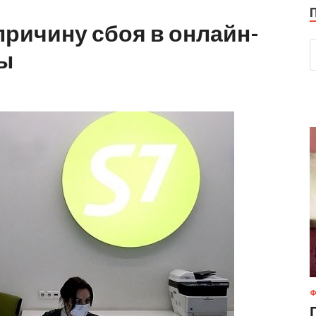
 причину сбоя в онлайн-
сы
Ф