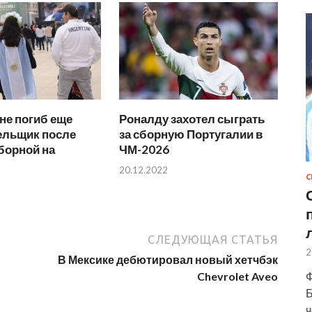
не погиб еще
Роналду захотел сыграть
ельщик после
за сборную Португалии в
борной на
ЧМ-2026
20.12.2022
С
СЛЕДУЮЩАЯ СТАТЬЯ
2
В Мексике дебютировал новый хетчбэк
Ф
Chevrolet Aveo
Б
ч