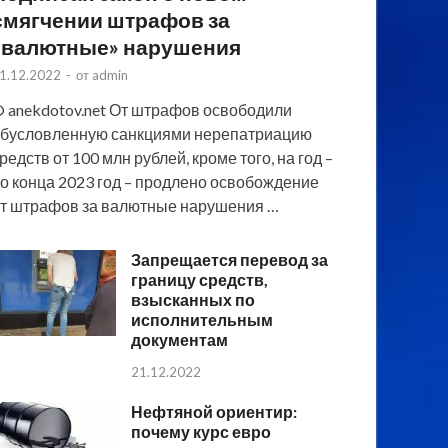
смягчении штрафов за
«валютные» нарушения
1.12.2022
-
от
admin
 anekdotov.net От штрафов освободили
бусловленную санкциями нерепатриацию
редств от 100 млн рублей, кроме того, на год –
о конца 2023 год – продлено освобождение
т штрафов за валютные нарушения …
Запрещается перевод за
границу средств,
взысканных по
исполнительным
документам
21.12.2022
Нефтяной ориентир:
почему курс евро