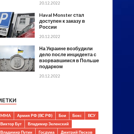
20.12.2022
Haval Monster стал
доступен к заказу в
России
20.12.2022
На Украине возбудили
дело после инцидента с
взорвавшимся в Польше
подарком
20.12.2022
МЕТКИ
MMA
Армия РФ (ВС РФ)
Бои
Бокс
ВСУ
Виктор Бут
Владимир Зеленский
Владимир Путин
Госдума
Дмитрий Песков