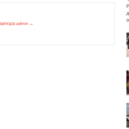
Р
д
о
автора admin →