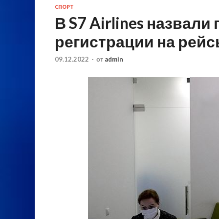
СПОРТ
В S7 Airlines назвали
регистрации на рей
09.12.2022
-
от
admin