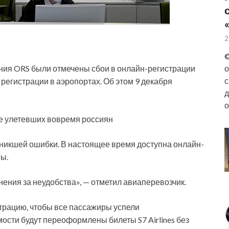
2
©
ния ORS были отмечены сбои в онлайн-регистрации
о
с
я регистрации в аэропортах. Об этом 9 декабря
д
о
е улетевших вовремя россиян
никшей ошибки. В настоящее время доступна онлайн-
ы.
нения за неудобства», — отметил авиаперевозчик.
страцию, чтобы все пассажиры успели
ости будут переоформлены билеты S7 Airlines без