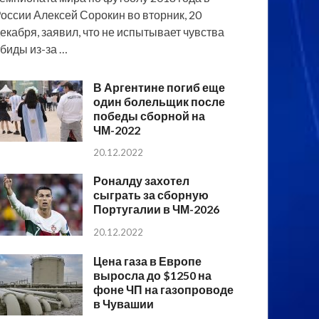
оссии Алексей Сорокин во вторник, 20
екабря, заявил, что не испытывает чувства
биды из-за …
В Аргентине погиб еще
один болельщик после
победы сборной на
ЧМ-2022
20.12.2022
Роналду захотел
сыграть за сборную
Португалии в ЧМ-2026
20.12.2022
Цена газа в Европе
выросла до $1250 на
фоне ЧП на газопроводе
в Чувашии