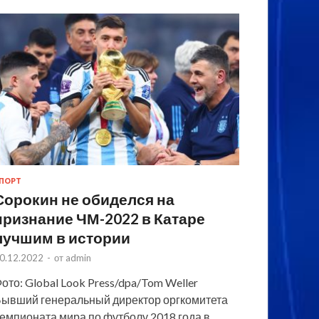
ПОРТ
Сорокин не обиделся на
признание ЧМ-2022 в Катаре
лучшим в истории
0.12.2022
-
от
admin
ото: Global Look Press/dpa/Tom Weller
ывший генеральный директор оргкомитета
емпионата мира по футболу 2018 года в