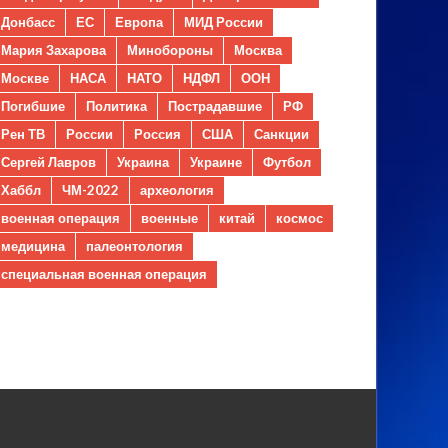
Донбасс
ЕС
Европа
МИД России
Мария Захарова
Минобороны
Москва
Москве
НАСА
НАТО
НДФЛ
ООН
Погибшие
Политика
Пострадавшие
РФ
Рен ТВ
России
Россия
США
Санкции
Сергей Лавров
Украина
Украине
Футбол
Хаббл
ЧМ-2022
археология
военная операция
военные
китай
космос
медицина
палеонтология
специальная военная операция