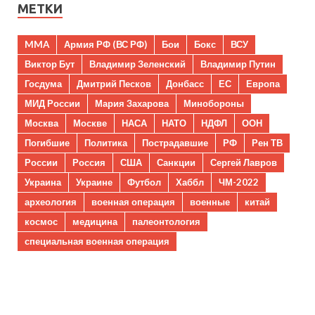
МЕТКИ
MMA
Армия РФ (ВС РФ)
Бои
Бокс
ВСУ
Виктор Бут
Владимир Зеленский
Владимир Путин
Госдума
Дмитрий Песков
Донбасс
ЕС
Европа
МИД России
Мария Захарова
Минобороны
Москва
Москве
НАСА
НАТО
НДФЛ
ООН
Погибшие
Политика
Пострадавшие
РФ
Рен ТВ
России
Россия
США
Санкции
Сергей Лавров
Украина
Украине
Футбол
Хаббл
ЧМ-2022
археология
военная операция
военные
китай
космос
медицина
палеонтология
специальная военная операция