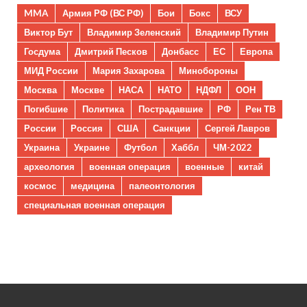
MMA
Армия РФ (ВС РФ)
Бои
Бокс
ВСУ
Виктор Бут
Владимир Зеленский
Владимир Путин
Госдума
Дмитрий Песков
Донбасс
ЕС
Европа
МИД России
Мария Захарова
Минобороны
Москва
Москве
НАСА
НАТО
НДФЛ
ООН
Погибшие
Политика
Пострадавшие
РФ
Рен ТВ
России
Россия
США
Санкции
Сергей Лавров
Украина
Украине
Футбол
Хаббл
ЧМ-2022
археология
военная операция
военные
китай
космос
медицина
палеонтология
специальная военная операция