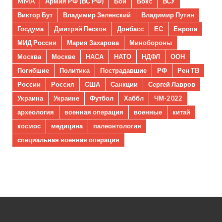
MMA
Армия РФ (ВС РФ)
Бои
Бокс
ВСУ
Виктор Бут
Владимир Зеленский
Владимир Путин
Госдума
Дмитрий Песков
Донбасс
ЕС
Европа
МИД России
Мария Захарова
Минобороны
Москва
Москве
НАСА
НАТО
НДФЛ
ООН
Погибшие
Политика
Пострадавшие
РФ
Рен ТВ
России
Россия
США
Санкции
Сергей Лавров
Украина
Украине
Футбол
Хаббл
ЧМ-2022
археология
военная операция
военные
китай
космос
медицина
палеонтология
специальная военная операция