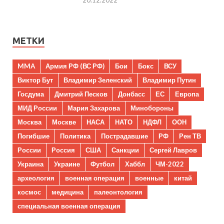
20.12.2022
МЕТКИ
MMA
Армия РФ (ВС РФ)
Бои
Бокс
ВСУ
Виктор Бут
Владимир Зеленский
Владимир Путин
Госдума
Дмитрий Песков
Донбасс
ЕС
Европа
МИД России
Мария Захарова
Минобороны
Москва
Москве
НАСА
НАТО
НДФЛ
ООН
Погибшие
Политика
Пострадавшие
РФ
Рен ТВ
России
Россия
США
Санкции
Сергей Лавров
Украина
Украине
Футбол
Хаббл
ЧМ-2022
археология
военная операция
военные
китай
космос
медицина
палеонтология
специальная военная операция