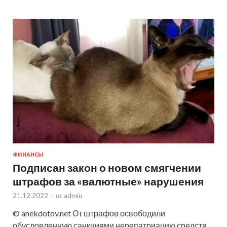
ФИНАНСЫ
Подписан закон о новом смягчении
штрафов за «валютные» нарушения
21.12.2022
-
от
admin
© anekdotov.net От штрафов освободили
обусловленную санкциями нерепатриацию средств