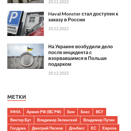
20.12.2022
Haval Monster стал доступен к
заказу в России
20.12.2022
На Украине возбудили дело
после инцидента с
взорвавшимся в Польше
подарком
20.12.2022
МЕТКИ
MMA
Армия РФ (ВС РФ)
Бои
Бокс
ВСУ
Виктор Бут
Владимир Зеленский
Владимир Путин
Госдума
Дмитрий Песков
Донбасс
ЕС
Европа