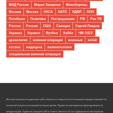
МИД России
Мария Захарова
Минобороны
Москва
Москве
НАСА
НАТО
НДФЛ
ООН
Погибшие
Политика
Пострадавшие
РФ
Рен ТВ
России
Россия
США
Санкции
Сергей Лавров
Украина
Украине
Футбол
Хаббл
ЧМ-2022
археология
военная операция
военные
китай
космос
медицина
палеонтология
специальная военная операция
Все материалы на данном сайте взяты из открытых источников и предоставляются
исключительно в ознакомительных целях. Права на материалы принадлежат их
владельцам. Администрация сайта ответственности за содержание материала