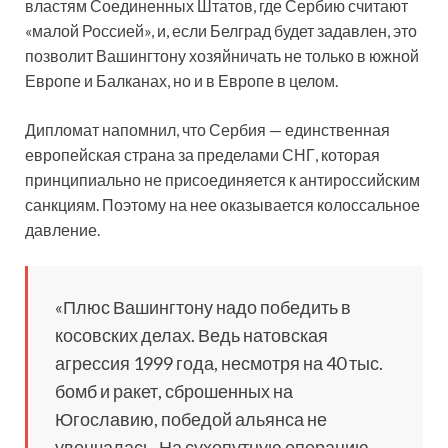
властям Соединенных Штатов, где Сербию считают
«малой Россией», и, если Белград будет задавлен, это
позволит Вашингтону хозяйничать не только в южной
Европе и Балканах, но и в Европе в целом.
Дипломат напомнил, что Сербия — единственная
европейская страна за пределами СНГ, которая
принципиально не присоединяется к антироссийским
санкциям. Поэтому на нее оказывается колоссальное
давление.
«Плюс Вашингтону надо победить в
косовских делах. Ведь натовская
агрессия 1999 года, несмотря на 40 тыс.
бомб и ракет, сброшенных на
Югославию, победой альянса не
увенчалась. На сухопутную операцию