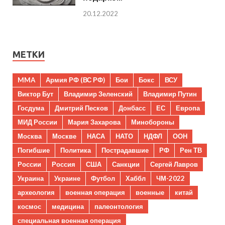
20.12.2022
МЕТКИ
MMA
Армия РФ (ВС РФ)
Бои
Бокс
ВСУ
Виктор Бут
Владимир Зеленский
Владимир Путин
Госдума
Дмитрий Песков
Донбасс
ЕС
Европа
МИД России
Мария Захарова
Минобороны
Москва
Москве
НАСА
НАТО
НДФЛ
ООН
Погибшие
Политика
Пострадавшие
РФ
Рен ТВ
России
Россия
США
Санкции
Сергей Лавров
Украина
Украине
Футбол
Хаббл
ЧМ-2022
археология
военная операция
военные
китай
космос
медицина
палеонтология
специальная военная операция