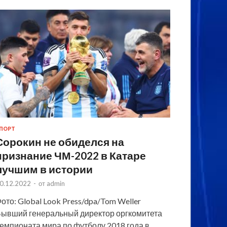
ПОРТ
Сорокин не обиделся на
признание ЧМ-2022 в Катаре
лучшим в истории
0.12.2022
-
от
admin
ото: Global Look Press/dpa/Tom Weller
ывший генеральный директор оргкомитета
емпионата мира по футболу 2018 года в