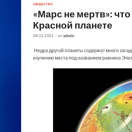
ОБЩЕСТВО
«Марс не мертв»: чт
Красной планете
08.12.2022
-
от
admin
Недра другой планеты содержат много загадок
изучению места под названием равнина Эли