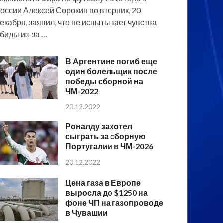
оссии Алексей Сорокин во вторник, 20
екабря, заявил, что не испытывает чувства
биды из-за …
В Аргентине погиб еще
один болельщик после
победы сборной на
ЧМ-2022
20.12.2022
Роналду захотел
сыграть за сборную
Португалии в ЧМ-2026
20.12.2022
Цена газа в Европе
выросла до $1250 на
фоне ЧП на газопроводе
в Чувашии