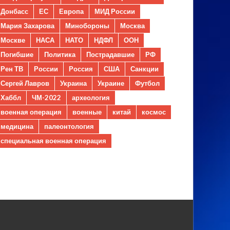
Донбасс
ЕС
Европа
МИД России
Мария Захарова
Минобороны
Москва
Москве
НАСА
НАТО
НДФЛ
ООН
Погибшие
Политика
Пострадавшие
РФ
Рен ТВ
России
Россия
США
Санкции
Сергей Лавров
Украина
Украине
Футбол
Хаббл
ЧМ-2022
археология
военная операция
военные
китай
космос
медицина
палеонтология
специальная военная операция