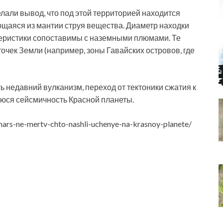
делали вывод, что под этой территорией находится
щаяся из мантии струя вещества. Диаметр находки
теристики сопоставимы с наземными плюмами. Те
чек Земли (например, зоны Гавайских островов, где
 недавний вулканизм, переход от тектоники сжатия к
юся сейсмичность Красной планеты.
mars-ne-mertv-chto-nashli-uchenye-na-krasnoy-planete/