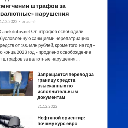
смягчении штрафов за
«валютные» нарушения
1.12.2022
-
от
admin
 anekdotov.net От штрафов освободили
бусловленную санкциями нерепатриацию
редств от 100 млн рублей, кроме того, на год –
о конца 2023 год – продлено освобождение
т штрафов за валютные нарушения …
Запрещается перевод за
границу средств,
взысканных по
исполнительным
документам
21.12.2022
Нефтяной ориентир:
почему курс евро