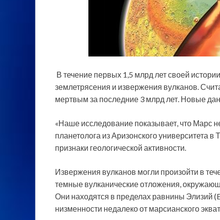
В течение первых 1,5 млрд лет своей истори
землетрясения и извержения вулканов. Считал
мертвым за последние 3 млрд лет. Новые данн
«Наше исследование показывает, что Марс не
планетолога из Аризонского университета в Т
признаки геологической активности.
Извержения вулканов могли произойти в тече
темные вулканические отложения, окружающ
Они находятся в пределах равнины Элизий (El
низменности недалеко от марсианского экват