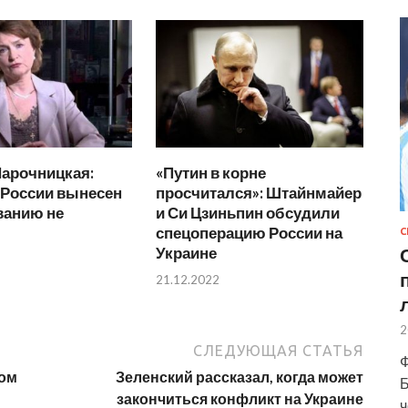
Нарочницкая:
«Путин в корне
 России вынесен
просчитался»: Штайнмайер
ванию не
и Си Цзиньпин обсудили
спецоперацию России на
С
Украине
21.12.2022
2
СЛЕДУЮЩАЯ СТАТЬЯ
Ф
бом
Зеленский рассказал, когда может
Б
закончиться конфликт на Украине
ч