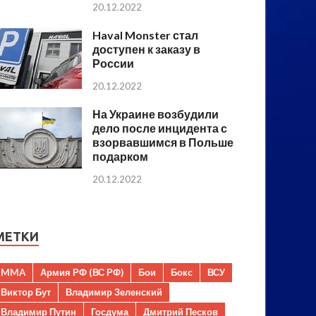
20.12.2022
Haval Monster стал
доступен к заказу в
России
20.12.2022
На Украине возбудили
дело после инцидента с
взорвавшимся в Польше
подарком
20.12.2022
МЕТКИ
MMA
Армия РФ (ВС РФ)
Бои
Бокс
ВСУ
Виктор Бут
Владимир Зеленский
Владимир Путин
Госдума
Дмитрий Песков