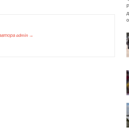
Р
д
о
автора admin →