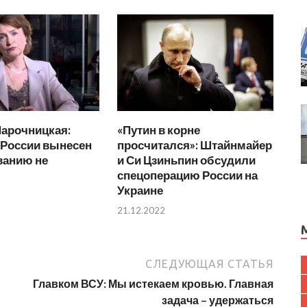
Нарочницкая:
«Путин в корне
 России вынесен
просчитался»: Штайнмайер
ванию не
и Си Цзиньпин обсудили
спецоперацию России на
Украине
21.12.2022
СЛЕДУЮЩАЯ СТАТЬЯ
Главком ВСУ: Мы истекаем кровью. Главная
задача – удержаться