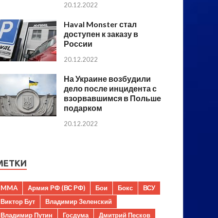
20.12.2022
Haval Monster стал
доступен к заказу в
России
20.12.2022
На Украине возбудили
дело после инцидента с
взорвавшимся в Польше
подарком
20.12.2022
МЕТКИ
MMA
Армия РФ (ВС РФ)
Бои
Бокс
ВСУ
Виктор Бут
Владимир Зеленский
Владимир Путин
Госдума
Дмитрий Песков