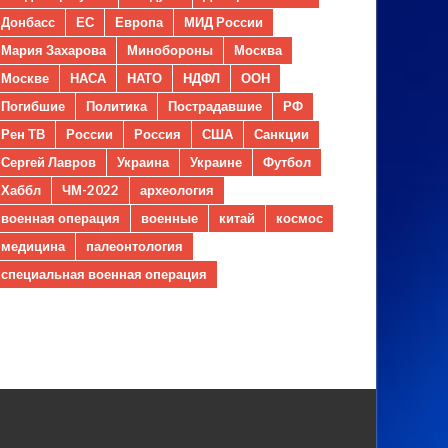
Донбасс
ЕС
Европа
МИД России
Мария Захарова
Минобороны
Москва
Москве
НАСА
НАТО
НДФЛ
ООН
Погибшие
Политика
Пострадавшие
РФ
Рен ТВ
России
Россия
США
Санкции
Сергей Лавров
Украина
Украине
Футбол
Хаббл
ЧМ-2022
археология
военная операция
военные
китай
космос
медицина
палеонтология
специальная военная операция