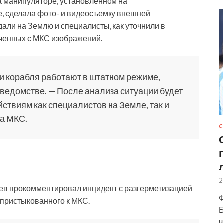
а манипуляторе, установленном на
 сделала фото- и видеосъемку внешней
али на Землю и специалисты, как уточнили в
ученных с МКС изображений.
и корабля работают в штатном режиме,
 ведомстве. — После анализа ситуации будет
твиям как специалистов на Земле, так и
та МКС.
С
2
еев прокомментировал инцидент с разгерметизацией
Ф
пристыкованного к МКС.
Б
ч