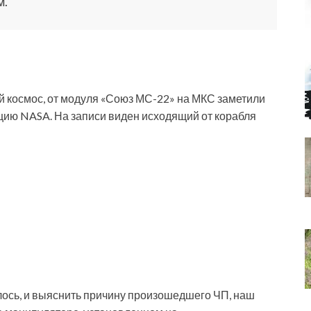
м.
й космос, от модуля «Союз МС-22» на МКС заметили
цию NASA. На записи виден исходящий от корабля
лось, и выяснить причину произошедшего ЧП, наш