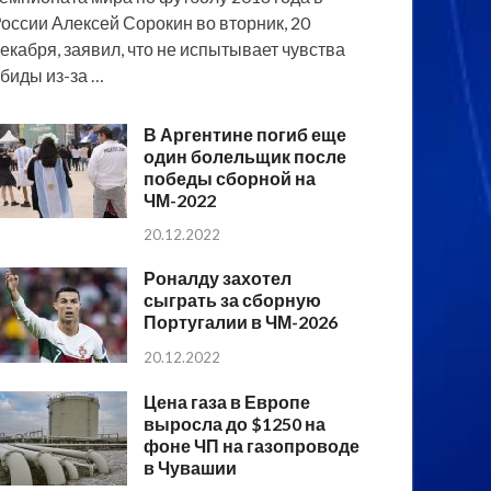
оссии Алексей Сорокин во вторник, 20
екабря, заявил, что не испытывает чувства
биды из-за …
В Аргентине погиб еще
один болельщик после
победы сборной на
ЧМ-2022
20.12.2022
Роналду захотел
сыграть за сборную
Португалии в ЧМ-2026
20.12.2022
Цена газа в Европе
выросла до $1250 на
фоне ЧП на газопроводе
в Чувашии