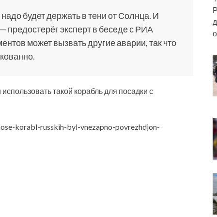
Р
надо будет держать в тени от Солнца. И
д
, — предостерёг эксперт в беседе с РИА
о
ентов может вызвать другие аварии, так что
скованно.
 использовать такой корабль для посадки с
mose-korabl-russkih-byl-vnezapno-povrezhdjon-