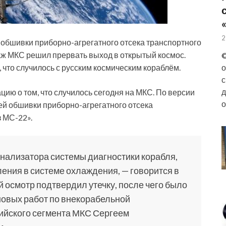
2
обшивки приборно-агрегатного отсека транспортного
ж МКС решил прервать выход в открытый космос.
©
 что случилось с русским космическим кораблём.
о
с
д
ю о том, что случилось сегодня на МКС. По версии
о
й обшивки приборно-агрегатного отсека
 МС-22».
нализатора системы диагностики корабля,
ения в системе охлаждения, — говорится в
 осмотр подтвердил утечку, после чего было
овых работ по внекорабельной
ийского сегмента МКС Сергеем