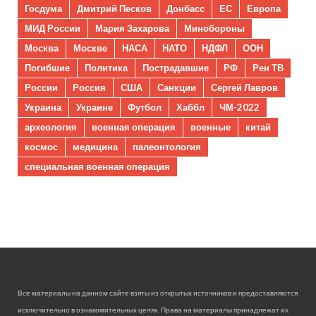
Госдума
Дмитрий Песков
Донбасс
ЕС
Европа
МИД России
Мария Захарова
Минобороны
Москва
Москве
НАСА
НАТО
НДФЛ
ООН
Погибшие
Политика
Пострадавшие
РФ
Рен ТВ
России
Россия
США
Санкции
Сергей Лавров
Украина
Украине
Футбол
Хаббл
ЧМ-2022
археология
военная операция
военные
китай
космос
медицина
палеонтология
специальная военная операция
Все материалы на данном сайте взяты из открытых источников и предоставляются
исключительно в ознакомительных целях. Права на материалы принадлежат их