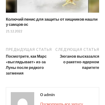
Колючий пенис для защиты от хищников нашли
у самцов ос
21.12.2022
ПРЕДЫДУЩАЯ СТАТЬЯ
СЛЕДУЮЩАЯ СТАТЬЯ
Посмотрите, как Марс
Зюганов высказался
«выглядывает» из-за
о ракетно-ядерном
Луны после редкого
паритете
затмения
О admin
Посмотреть все записи