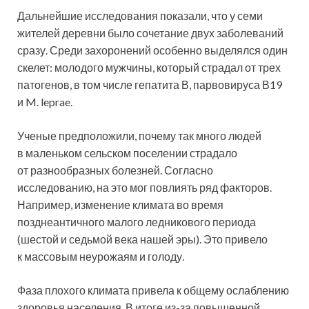
Дальнейшие исследования показали, что у семи
жителей деревни было сочетание двух заболеваний
сразу. Среди захоронений особенно выделялся один
скелет: молодого мужчины, который страдал от трех
патогенов, в том числе гепатита В, парвовируса В19
и M. leprae.
Ученые предположили, почему так много людей
в маленьком сельском поселении страдало
от разнообразных болезней. Согласно
исследованию, на это мог повлиять ряд факторов.
Например, изменение климата во время
позднеантичного малого ледникового периода
(шестой и седьмой века нашей эры). Это привело
к массовым неурожаям и голоду.
Фаза плохого климата привела к общему ослаблению
здоровья населения. В итоге из-за повышенной