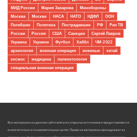
МИД России
Мария Захарова
Минобороны
Москва
Москве
НАСА
НАТО
НДФЛ
ООН
Погибшие
Политика
Пострадавшие
РФ
Рен ТВ
России
Россия
США
Санкции
Сергей Лавров
Украина
Украине
Футбол
Хаббл
ЧМ-2022
археология
военная операция
военные
китай
космос
медицина
палеонтология
специальная военная операция
Все материалы на данном сайте взяты из открытых источников и предоставляются
исключительно в ознакомительных целях. Права на материалы принадлежат их
владельцам. Администрация сайта ответственности за содержание материала