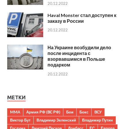
20.12.2022
Haval Monster стал доступен к
заказу в России
20.12.2022
На Украине возбудили дело
после инцидента с
взорвавшимся в Польше
подарком
20.12.2022
МЕТКИ
MMA
Армия РФ (ВС РФ)
Бои
Бокс
ВСУ
Виктор Бут
Владимир Зеленский
Владимир Путин
Госдума
Дмитрий Песков
Донбасс
ЕС
Европа