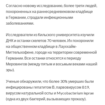
Согласно новому исследованию, более трети людей,
похороненных на раннесредневековом кладбище
в Германии, страдали инфекционными
заболеваниями.
Исследователи из Кильского университета изучили
ДНК и останки скелетов 70 человек. Их похоронили
на общественном кладбище в Лауххайм-
Миттельхофене, городе на территории современной
Германии. Все останки относятся к периоду
Меровингов (между пятым и восьмым веками нашей
эры).
Ученые обнаружили, что более 30% умерших были
инфицированы гепатитом В, парвовирусом B19,
вирусом натуральной оспы и Mycobacterium leprae
(одна из двух бактерий, вызывающих проказу).