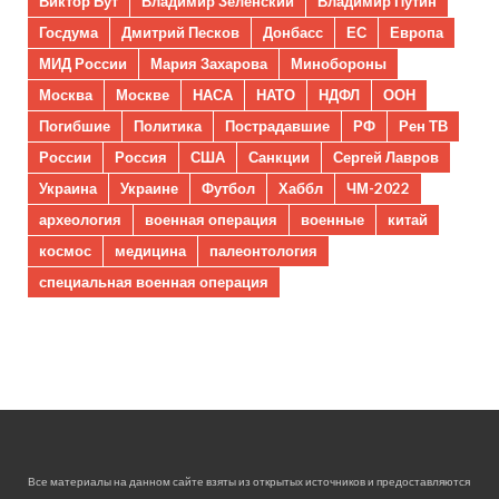
Виктор Бут
Владимир Зеленский
Владимир Путин
Госдума
Дмитрий Песков
Донбасс
ЕС
Европа
МИД России
Мария Захарова
Минобороны
Москва
Москве
НАСА
НАТО
НДФЛ
ООН
Погибшие
Политика
Пострадавшие
РФ
Рен ТВ
России
Россия
США
Санкции
Сергей Лавров
Украина
Украине
Футбол
Хаббл
ЧМ-2022
археология
военная операция
военные
китай
космос
медицина
палеонтология
специальная военная операция
Все материалы на данном сайте взяты из открытых источников и предоставляются