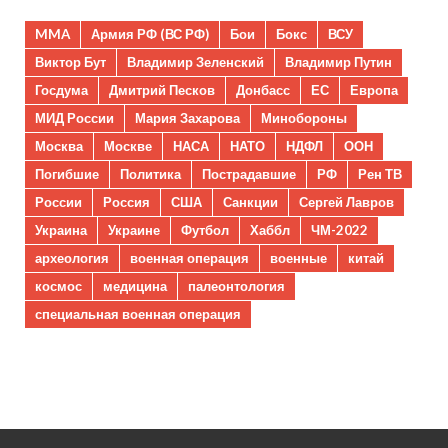
MMA
Армия РФ (ВС РФ)
Бои
Бокс
ВСУ
Виктор Бут
Владимир Зеленский
Владимир Путин
Госдума
Дмитрий Песков
Донбасс
ЕС
Европа
МИД России
Мария Захарова
Минобороны
Москва
Москве
НАСА
НАТО
НДФЛ
ООН
Погибшие
Политика
Пострадавшие
РФ
Рен ТВ
России
Россия
США
Санкции
Сергей Лавров
Украина
Украине
Футбол
Хаббл
ЧМ-2022
археология
военная операция
военные
китай
космос
медицина
палеонтология
специальная военная операция