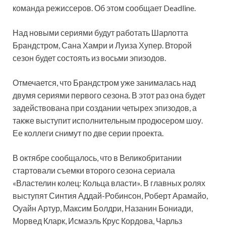
команда режиссеров. Об этом сообщает Deadline.
Над новыми сериями будут работать Шарлотта
Брандстром, Сана Хамри и Луиза Хупер. Второй
сезон будет состоять из восьми эпизодов.
Отмечается, что Брандстром уже занималась над
двумя сериями первого сезона. В этот раз она будет
задействована при создании четырех эпизодов, а
также выступит исполнительным продюсером шоу.
Ее коллеги снимут по две серии проекта.
В октябре сообщалось, что в Великобритании
стартовали съемки второго сезона сериала
«Властелин колец: Кольца власти». В главных ролях
выступят Синтия Аддай-Робинсон, Роберт Арамайо,
Оуайн Артур, Максим Болдри, Назанин Бониади,
Морвед Кларк, Исмаэль Крус Кордова, Чарльз