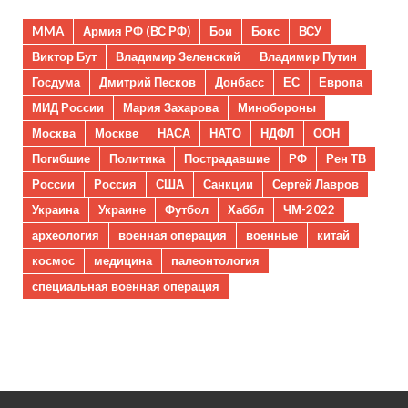
MMA
Армия РФ (ВС РФ)
Бои
Бокс
ВСУ
Виктор Бут
Владимир Зеленский
Владимир Путин
Госдума
Дмитрий Песков
Донбасс
ЕС
Европа
МИД России
Мария Захарова
Минобороны
Москва
Москве
НАСА
НАТО
НДФЛ
ООН
Погибшие
Политика
Пострадавшие
РФ
Рен ТВ
России
Россия
США
Санкции
Сергей Лавров
Украина
Украине
Футбол
Хаббл
ЧМ-2022
археология
военная операция
военные
китай
космос
медицина
палеонтология
специальная военная операция