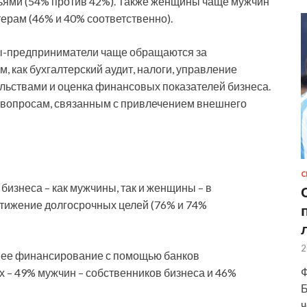
ьями (54% против 42%). Также женщины чаще мужчин
рам (46% и 40% соответственно).
ы-предприниматели чаще обращаются за
 как бухгалтерский аудит, налоги, управление
льствами и оценка финансовых показателей бизнеса.
 вопросам, связанным с привлечением внешнего
С
бизнеса – как мужчины, так и женщины – в
тижение долгосрочных целей (76% и 74%
2
нее финансирование с помощью банков
Ф
– 49% мужчин – собственников бизнеса и 46%
Б
ч