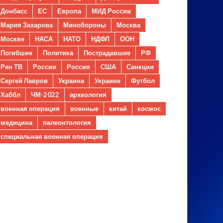
Донбасс
ЕС
Европа
МИД России
Мария Захарова
Минобороны
Москва
Москве
НАСА
НАТО
НДФЛ
ООН
Погибшие
Политика
Пострадавшие
РФ
Рен ТВ
России
Россия
США
Санкции
Сергей Лавров
Украина
Украине
Футбол
Хаббл
ЧМ-2022
археология
военная операция
военные
китай
космос
медицина
палеонтология
специальная военная операция