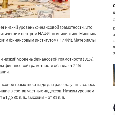
2
ет низкий уровень финансовой грамотности. Это
©
алитическим центром НАФИ по инициативе Минфина
о
ьским финансовым институтом (НИФИ). Материалы
с
д
о
н низкий уровень финансовой грамотности (31%).
ем финансовой грамотности обладают 24%
ании.
нсовой грамотности, где для расчета учитывалось
ящие в состав частных индексов. Низким уровнем
61 до 80 п. п., высоким – от 81 п. п.