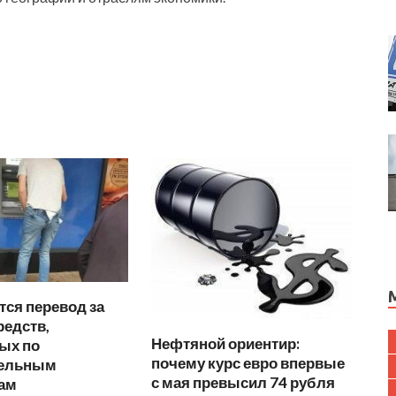
ся перевод за
редств,
Нефтяной ориентир:
ых по
почему курс евро впервые
тельным
с мая превысил 74 рубля
ам