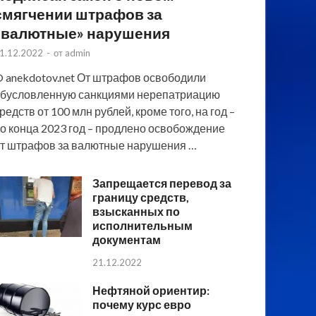
смягчении штрафов за
«валютные» нарушения
1.12.2022
-
от
admin
 anekdotov.net От штрафов освободили
бусловленную санкциями нерепатриацию
редств от 100 млн рублей, кроме того, на год –
о конца 2023 год – продлено освобождение
т штрафов за валютные нарушения …
Запрещается перевод за
границу средств,
взысканных по
исполнительным
документам
21.12.2022
Нефтяной ориентир:
почему курс евро