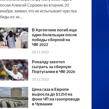
оссии Алексей Сорокин во вторник, 20
екабря, заявил, что не испытывает чувства
биды из-за …
В Аргентине погиб еще
один болельщик после
победы сборной на
ЧМ-2022
20.12.2022
Роналду захотел
сыграть за сборную
Португалии в ЧМ-2026
20.12.2022
Цена газа в Европе
выросла до $1250 на
фоне ЧП на газопроводе
в Чувашии