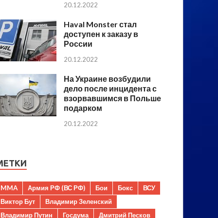
20.12.2022
Haval Monster стал
доступен к заказу в
России
20.12.2022
На Украине возбудили
дело после инцидента с
взорвавшимся в Польше
подарком
20.12.2022
МЕТКИ
MMA
Армия РФ (ВС РФ)
Бои
Бокс
ВСУ
Виктор Бут
Владимир Зеленский
Владимир Путин
Госдума
Дмитрий Песков