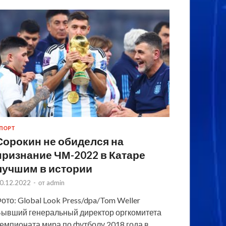
ПОРТ
Сорокин не обиделся на
признание ЧМ-2022 в Катаре
лучшим в истории
0.12.2022
-
от
admin
ото: Global Look Press/dpa/Tom Weller
ывший генеральный директор оргкомитета
емпионата мира по футболу 2018 года в