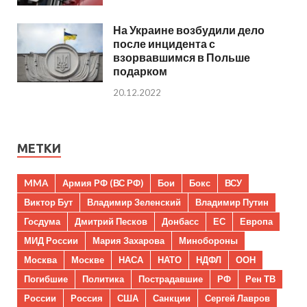
На Украине возбудили дело
после инцидента с
взорвавшимся в Польше
подарком
20.12.2022
МЕТКИ
MMA
Армия РФ (ВС РФ)
Бои
Бокс
ВСУ
Виктор Бут
Владимир Зеленский
Владимир Путин
Госдума
Дмитрий Песков
Донбасс
ЕС
Европа
МИД России
Мария Захарова
Минобороны
Москва
Москве
НАСА
НАТО
НДФЛ
ООН
Погибшие
Политика
Пострадавшие
РФ
Рен ТВ
России
Россия
США
Санкции
Сергей Лавров