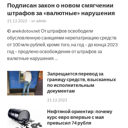
Подписан закон о новом смягчении
штрафов за «валютные» нарушения
21.12.2022
-
от
admin
© anekdotov.net От штрафов освободили
обусловленную санкциями нерепатриацию средств
от 100 млн рублей, кроме того, на год – до конца 2023
год – продлено освобождение от штрафов за
валютные нарушения …
Запрещается перевод за
границу средств, взысканных
по исполнительным
документам
21.12.2022
Нефтяной ориентир: почему
курс евро впервые с мая
превысил 74 рубля