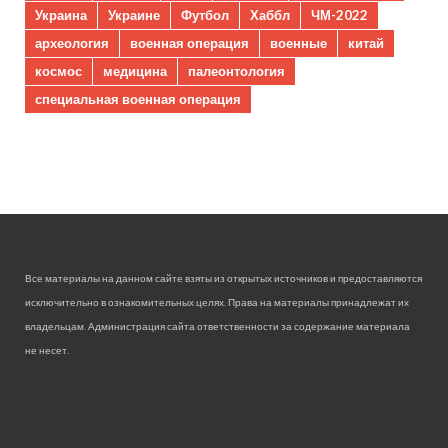
Украина
Украине
Футбол
Хаббл
ЧМ-2022
археология
военная операция
военные
китай
космос
медицина
палеонтология
специальная военная операция
Все материалы на данном сайте взяты из открытых источников и предоставляются
исключительно в ознакомительных целях. Права на материалы принадлежат их
владельцам. Администрация сайта ответственности за содержание материала
не несет.