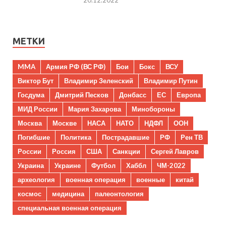
20.12.2022
МЕТКИ
MMA
Армия РФ (ВС РФ)
Бои
Бокс
ВСУ
Виктор Бут
Владимир Зеленский
Владимир Путин
Госдума
Дмитрий Песков
Донбасс
ЕС
Европа
МИД России
Мария Захарова
Минобороны
Москва
Москве
НАСА
НАТО
НДФЛ
ООН
Погибшие
Политика
Пострадавшие
РФ
Рен ТВ
России
Россия
США
Санкции
Сергей Лавров
Украина
Украине
Футбол
Хаббл
ЧМ-2022
археология
военная операция
военные
китай
космос
медицина
палеонтология
специальная военная операция