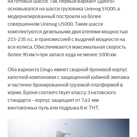
на готовых шасси. Так, первый вариант «Динго»
основывался на шасси грузовика Unimog S5000, а
модернизированный построили на более
совершенном Unimog U5000. Такие шасси
комплектуются дизельными двигателями мощностью
215-235 л.с. и трансмиссией с выдачей мощности на
все колеса. Обеспечивается максимальная скорость
более 90 км/ч при запасе хода не менее 1000 км.
Оба варианта Dingo имеют сварной броневой корпус
капотной компоновки с защищенной кабиной экипажа
и частично бронированной грузовой платформой в
корме. Броня соответствует классу 3 натовского
стандарта – корпус защищает от 7,62-мм
винтовочных пуль или подрыва 8 кг ТНТ.