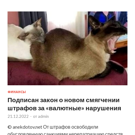
ФИНАНСЫ
Подписан закон о новом смягчении
штрафов за «валютные» нарушения
21.12.2022
-
от
admin
© anekdotov.net От штрафов освободили
обусловленную санкциями нерепатриацию средств