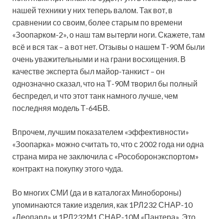
нашей техники у них теперь валом. Так вот, в
сравнении со своим, более старым по времени
«Зоопарком-2», о наш там вытерли ноги. Скажете, там
всё и вся так – а вот нет. Отзывы о нашем Т-90М были
очень уважительными и на грани восхищения. В
качестве эксперта был майор-танкист – он
однозначно сказал, что на Т-90М творил бы полный
беспредел, и что этот танк намного лучше, чем
последняя модель Т-64БВ.
Впрочем, лучшим показателем «эффективности»
«Зоопарка» можно считать то, что с 2002 года ни одна
страна мира не заключила с «Рособоронэкспортом»
контракт на покупку этого чуда.
Во многих СМИ (да и в каталогах Минобороны)
упоминаются такие изделия, как 1РЛ232 СНАР-10
«Леопард» и 1РЛ232М1 СНАР-10М «Пантера». Это,