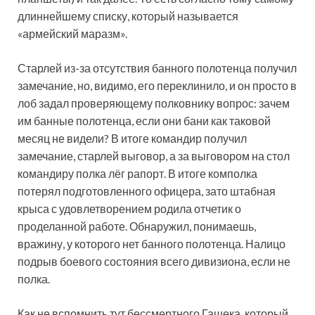
длиннейшему списку, который называется
«армейский маразм».
Старлей из-за отсутствия банного полотенца получил
замечание, но, видимо, его переклинило, и он просто в
лоб задал проверяющему полковнику вопрос: зачем
им банные полотенца, если они бани как таковой
месяц не видели? В итоге командир получил
замечание, старлей выговор, а за выговором на стол
командиру полка лёг рапорт. В итоге комполка
потерял подготовленного офицера, зато штабная
крыса с удовлетворением родила отчетик о
проделанной работе. Обнаружил, понимаешь,
вражину, у которого нет банного полотенца. Налицо
подрыв боевого состояния всего дивизиона, если не
полка.
Как не вспомнить тут бессмертного Гашека, который