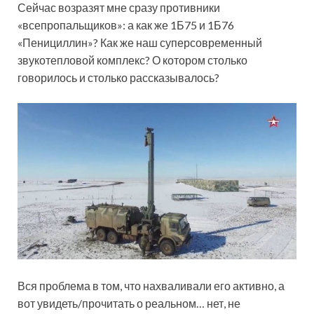
Сейчас возразят мне сразу противники
«всепропальщиков»: а как же 1Б75 и 1Б76
«Пенициллин»? Как же наш суперсовременный
звукотепловой комплекс? О котором столько
говорилось и столько рассказывалось?
Вся проблема в том, что нахваливали его активно, а
вот увидеть/прочитать о реальном… нет, не