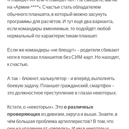
на «Армии-****». Счастье стать обладателем
обычного планшета, в который можно засунуть
программы для расчётов. И тут ещё два варианта,
если командиры вменяемые, то подойдёт любой
нормальный по характеристикам планшет.
Если же командиры «не блещут» – родители сбивают
ноги в поисках планшетов без СИМ-карт. Но находят,
к счастью.
А так – блокнот, калькулятор – и вперёд, выполнять
боевую задачу. Планшет гражданский, смартфон –
это должностное преступление в глазах некоторых.
Кстати, о «некоторых». Это
о различных
проверяющих
из дивизии, округа и выше. Знаете, в
чём большая проблема артиллеристов? В том, что
они на удалении от «передка». И им в некоторых