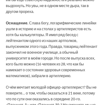
выдохнуть. Но увы, не в одном месте дыра, так в
другом прореха.
Оснащение.
Слава богу, логарифмические линейки
ушли в историю и на столах у артиллеристов есть
хотя бы калькуляторы. Я имел ряд бесед с
лейтенантом одного из наших артполков,
выпускником этого года. Правда, товарищ лейтенант
закончил не военное училище, а обычный
университет в моём городе. Но после выпуска всех,
кого было можно (16 человек из 28, что как бы
намекает о состоянии здоровья современных
математиков), забрали в артиллерию.
О чём мечтает молодой офицер-артиллерист? Вы не
поверите… о том, чтобы оказаться в 21 веке, потому
что по сути они оказались в середине 20-го.
«Планшет-А» или «Планшет-М»? Не смешите, мы не