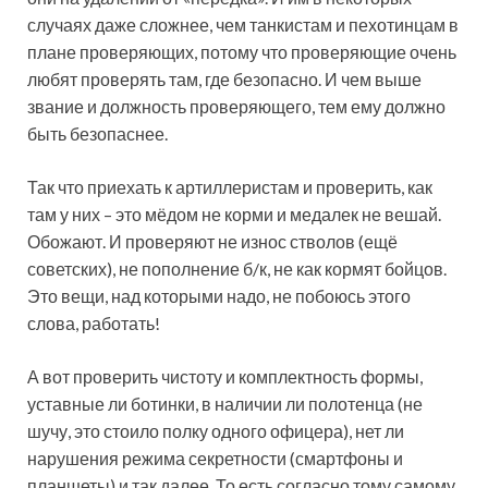
случаях даже сложнее, чем танкистам и пехотинцам в
плане проверяющих, потому что проверяющие очень
любят проверять там, где безопасно. И чем выше
звание и должность проверяющего, тем ему должно
быть безопаснее.
Так что приехать к артиллеристам и проверить, как
там у них – это мёдом не корми и медалек не вешай.
Обожают. И проверяют не износ стволов (ещё
советских), не пополнение б/к, не как кормят бойцов.
Это вещи, над которыми надо, не побоюсь этого
слова, работать!
А вот проверить чистоту и комплектность формы,
уставные ли ботинки, в наличии ли полотенца (не
шучу, это стоило полку одного офицера), нет ли
нарушения режима секретности (смартфоны и
планшеты) и так далее. То есть согласно тому самому