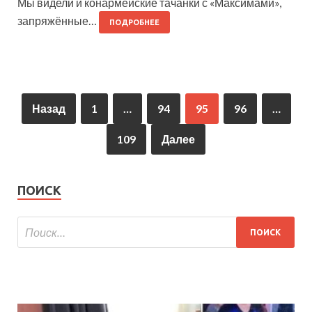
Мы видели и конармейские тачанки с «Максимами»,
запряжённые…
ПОДРОБНЕЕ
Назад
1
…
94
95
96
…
109
Далее
ПОИСК