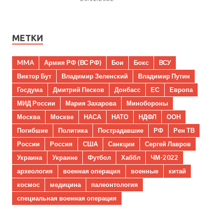
МЕТКИ
MMA
Армия РФ (ВС РФ)
Бои
Бокс
ВСУ
Виктор Бут
Владимир Зеленский
Владимир Путин
Госдума
Дмитрий Песков
Донбасс
ЕС
Европа
МИД России
Мария Захарова
Минобороны
Москва
Москве
НАСА
НАТО
НДФЛ
ООН
Погибшие
Политика
Пострадавшие
РФ
Рен ТВ
России
Россия
США
Санкции
Сергей Лавров
Украина
Украине
Футбол
Хаббл
ЧМ-2022
археология
военная операция
военные
китай
космос
медицина
палеонтология
специальная военная операция