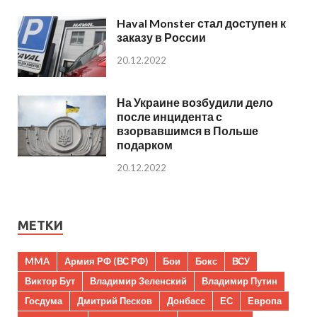
Haval Monster стал доступен к
заказу в России
20.12.2022
На Украине возбудили дело
после инцидента с
взорвавшимся в Польше
подарком
20.12.2022
МЕТКИ
MMA
Армия РФ (ВС РФ)
Бои
Бокс
ВСУ
Виктор Бут
Владимир Зеленский
Владимир Путин
Госдума
Дмитрий Песков
Донбасс
ЕС
Европа