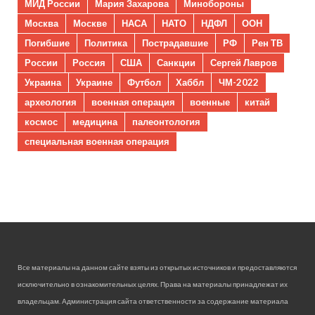
МИД России
Мария Захарова
Минобороны
Москва
Москве
НАСА
НАТО
НДФЛ
ООН
Погибшие
Политика
Пострадавшие
РФ
Рен ТВ
России
Россия
США
Санкции
Сергей Лавров
Украина
Украине
Футбол
Хаббл
ЧМ-2022
археология
военная операция
военные
китай
космос
медицина
палеонтология
специальная военная операция
Все материалы на данном сайте взяты из открытых источников и предоставляются
исключительно в ознакомительных целях. Права на материалы принадлежат их
владельцам. Администрация сайта ответственности за содержание материала