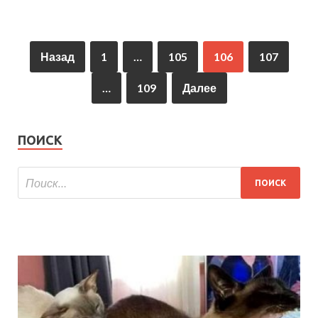
Назад
1
…
105
106
107
…
109
Далее
ПОИСК