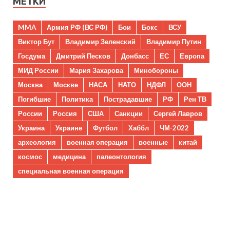
МЕТКИ
MMA
Армия РФ (ВС РФ)
Бои
Бокс
ВСУ
Виктор Бут
Владимир Зеленский
Владимир Путин
Госдума
Дмитрий Песков
Донбасс
ЕС
Европа
МИД России
Мария Захарова
Минобороны
Москва
Москве
НАСА
НАТО
НДФЛ
ООН
Погибшие
Политика
Пострадавшие
РФ
Рен ТВ
России
Россия
США
Санкции
Сергей Лавров
Украина
Украине
Футбол
Хаббл
ЧМ-2022
археология
военная операция
военные
китай
космос
медицина
палеонтология
специальная военная операция