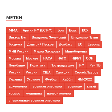
МЕТКИ
MMA
Армия РФ (ВС РФ)
Бои
Бокс
ВСУ
Виктор Бут
Владимир Зеленский
Владимир Путин
Госдума
Дмитрий Песков
Донбасс
ЕС
Европа
МИД России
Мария Захарова
Минобороны
Москва
Москве
НАСА
НАТО
НДФЛ
ООН
Погибшие
Политика
Пострадавшие
РФ
Рен ТВ
России
Россия
США
Санкции
Сергей Лавров
Украина
Украине
Футбол
Хаббл
ЧМ-2022
археология
военная операция
военные
китай
космос
медицина
палеонтология
специальная военная операция