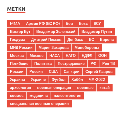
МЕТКИ
MMA
Армия РФ (ВС РФ)
Бои
Бокс
ВСУ
Виктор Бут
Владимир Зеленский
Владимир Путин
Госдума
Дмитрий Песков
Донбасс
ЕС
Европа
МИД России
Мария Захарова
Минобороны
Москва
Москве
НАСА
НАТО
НДФЛ
ООН
Погибшие
Политика
Пострадавшие
РФ
Рен ТВ
России
Россия
США
Санкции
Сергей Лавров
Украина
Украине
Футбол
Хаббл
ЧМ-2022
археология
военная операция
военные
китай
космос
медицина
палеонтология
специальная военная операция