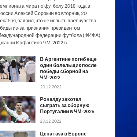
емпионата мира по футболу 2018 года в
оссии Алексей Сорокин во вторник, 20
екабря, заявил, что не испытывает чувства
биды из-за признания президентом
еждународной федерации футбола (ФИФА)
жанни Инфантино ЧМ-2022 в…
В Аргентине погиб еще
один болельщик после
победы сборной на
ЧМ-2022
20.12.2022
Роналду захотел
сыграть за сборную
Португалии в ЧМ-2026
20.12.2022
Цена газа в Европе