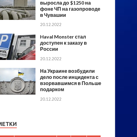
выросла до $1250 на
фоне ЧП на газопроводе
в Чувашии
20.12.2022
Haval Monster стал
доступен к заказу в
России
20.12.2022
На Украине возбудили
дело после инцидента с
взорвавшимся в Польше
подарком
20.12.2022
МЕТКИ