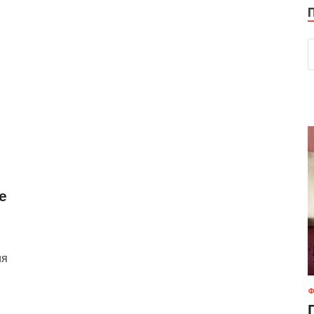
е
ия
Ф