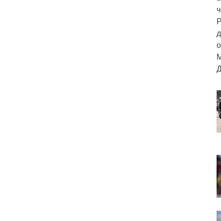
ч
Р
д
о
М
Д