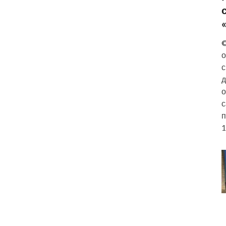
©
о
с
д
о
с
п
1