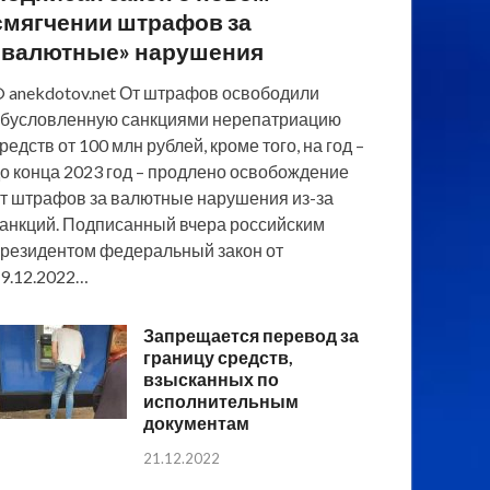
смягчении штрафов за
«валютные» нарушения
 anekdotov.net От штрафов освободили
бусловленную санкциями нерепатриацию
редств от 100 млн рублей, кроме того, на год –
о конца 2023 год – продлено освобождение
т штрафов за валютные нарушения из-за
анкций. Подписанный вчера российским
резидентом федеральный закон от
9.12.2022…
Запрещается перевод за
границу средств,
взысканных по
исполнительным
документам
21.12.2022