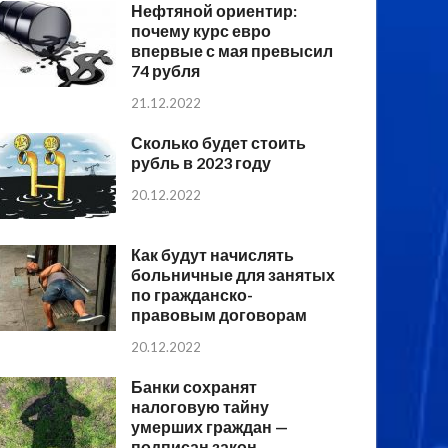
Нефтяной ориентир:
почему курс евро
впервые с мая превысил
74 рубля
21.12.2022
Сколько будет стоить
рубль в 2023 году
20.12.2022
Как будут начислять
больничные для занятых
по гражданско-
правовым договорам
20.12.2022
Банки сохранят
налоговую тайну
умерших граждан —
подписан закон