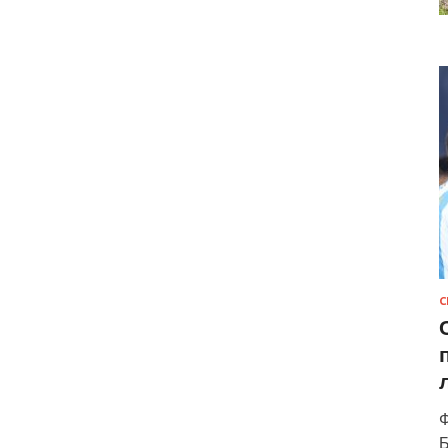
С
Ф
Б