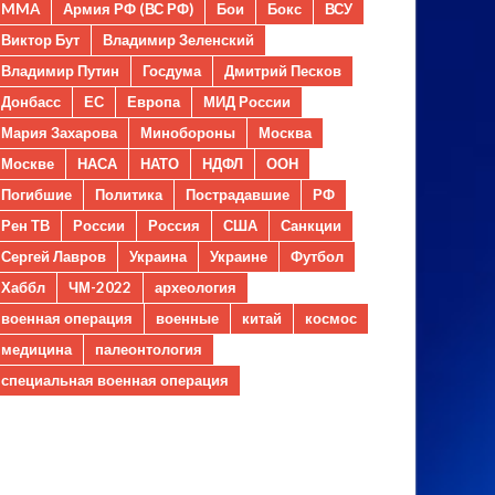
MMA
Армия РФ (ВС РФ)
Бои
Бокс
ВСУ
Виктор Бут
Владимир Зеленский
Владимир Путин
Госдума
Дмитрий Песков
Донбасс
ЕС
Европа
МИД России
Мария Захарова
Минобороны
Москва
Москве
НАСА
НАТО
НДФЛ
ООН
Погибшие
Политика
Пострадавшие
РФ
Рен ТВ
России
Россия
США
Санкции
Сергей Лавров
Украина
Украине
Футбол
Хаббл
ЧМ-2022
археология
военная операция
военные
китай
космос
медицина
палеонтология
специальная военная операция