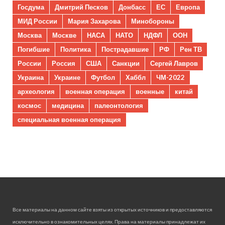
Госдума
Дмитрий Песков
Донбасс
ЕС
Европа
МИД России
Мария Захарова
Минобороны
Москва
Москве
НАСА
НАТО
НДФЛ
ООН
Погибшие
Политика
Пострадавшие
РФ
Рен ТВ
России
Россия
США
Санкции
Сергей Лавров
Украина
Украине
Футбол
Хаббл
ЧМ-2022
археология
военная операция
военные
китай
космос
медицина
палеонтология
специальная военная операция
Все материалы на данном сайте взяты из открытых источников и предоставляются
исключительно в ознакомительных целях. Права на материалы принадлежат их