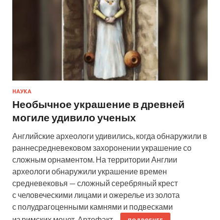
НАУКА
Необычное украшение в древней
могиле удивило ученых
Английские археологи удивились, когда обнаружили в
раннесредневековом захоронении украшение со
сложным орнаментом. На территории Англии
археологи обнаружили украшение времен
средневековья — сложный серебряный крест
с человеческими лицами и ожерелье из золота
с полудрагоценными камнями и подвесками
из римских монет. Артефакт…