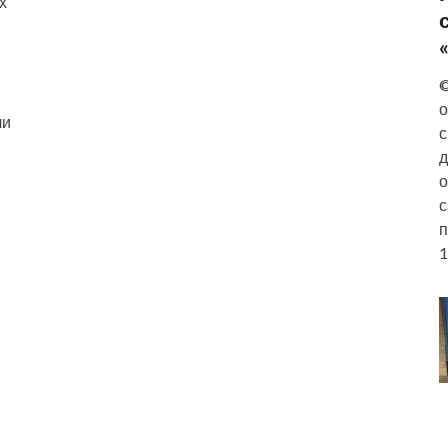
х
©
о
ли
с
д
о
с
п
1