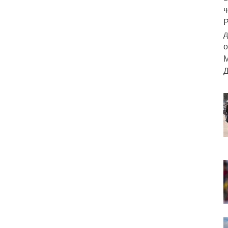
ч
Р
д
о
М
Д