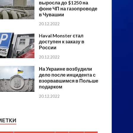
выросла до $1250 на
фоне ЧП на газопроводе
в Чувашии
20.12.2022
Haval Monster стал
доступен к заказу в
России
20.12.2022
На Украине возбудили
дело после инцидента с
взорвавшимся в Польше
подарком
20.12.2022
МЕТКИ