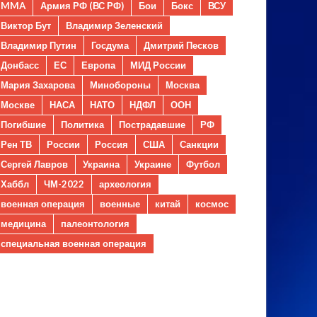
MMA
Армия РФ (ВС РФ)
Бои
Бокс
ВСУ
Виктор Бут
Владимир Зеленский
Владимир Путин
Госдума
Дмитрий Песков
Донбасс
ЕС
Европа
МИД России
Мария Захарова
Минобороны
Москва
Москве
НАСА
НАТО
НДФЛ
ООН
Погибшие
Политика
Пострадавшие
РФ
Рен ТВ
России
Россия
США
Санкции
Сергей Лавров
Украина
Украине
Футбол
Хаббл
ЧМ-2022
археология
военная операция
военные
китай
космос
медицина
палеонтология
специальная военная операция