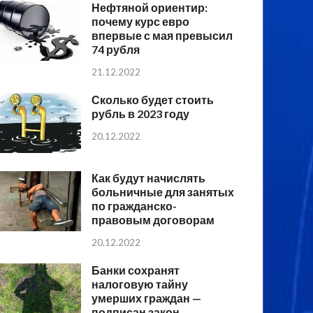
Нефтяной ориентир:
почему курс евро
впервые с мая превысил
74 рубля
21.12.2022
Сколько будет стоить
рубль в 2023 году
20.12.2022
Как будут начислять
больничные для занятых
по гражданско-
правовым договорам
20.12.2022
Банки сохранят
налоговую тайну
умерших граждан —
подписан закон