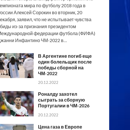
емпионата мира по футболу 2018 года в
оссии Алексей Сорокин во вторник, 20
екабря, заявил, что не испытывает чувства
биды из-за признания президентом
еждународной федерации футбола (ФИФА)
жанни Инфантино ЧМ-2022 в…
В Аргентине погиб еще
один болельщик после
победы сборной на
ЧМ-2022
20.12.2022
Роналду захотел
сыграть за сборную
Португалии в ЧМ-2026
20.12.2022
Цена газа в Европе