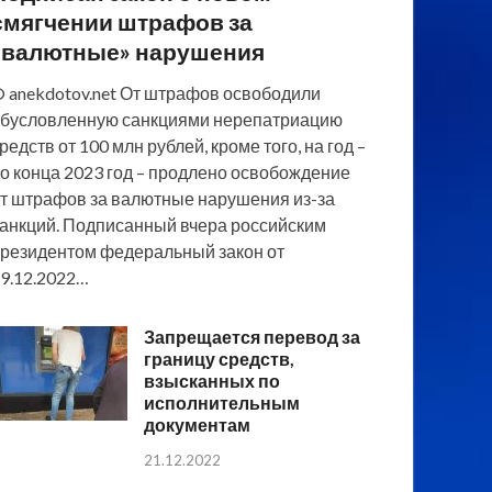
смягчении штрафов за
«валютные» нарушения
 anekdotov.net От штрафов освободили
бусловленную санкциями нерепатриацию
редств от 100 млн рублей, кроме того, на год –
о конца 2023 год – продлено освобождение
т штрафов за валютные нарушения из-за
анкций. Подписанный вчера российским
резидентом федеральный закон от
9.12.2022…
Запрещается перевод за
границу средств,
взысканных по
исполнительным
документам
21.12.2022