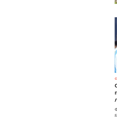
С
Ф
Б