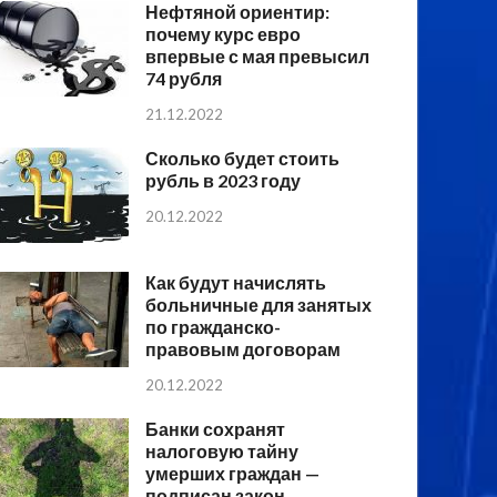
Нефтяной ориентир:
почему курс евро
впервые с мая превысил
74 рубля
21.12.2022
Сколько будет стоить
рубль в 2023 году
20.12.2022
Как будут начислять
больничные для занятых
по гражданско-
правовым договорам
20.12.2022
Банки сохранят
налоговую тайну
умерших граждан —
подписан закон