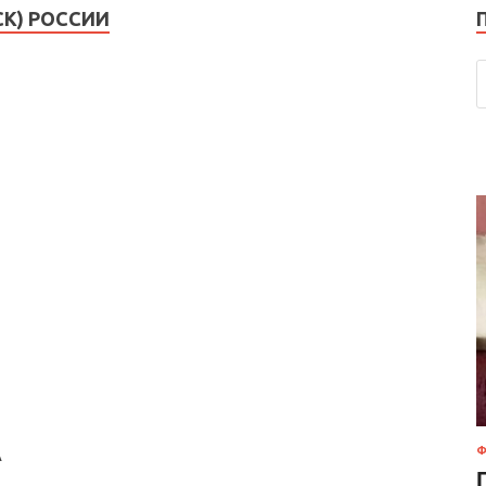
К) РОССИИ
А
Ф