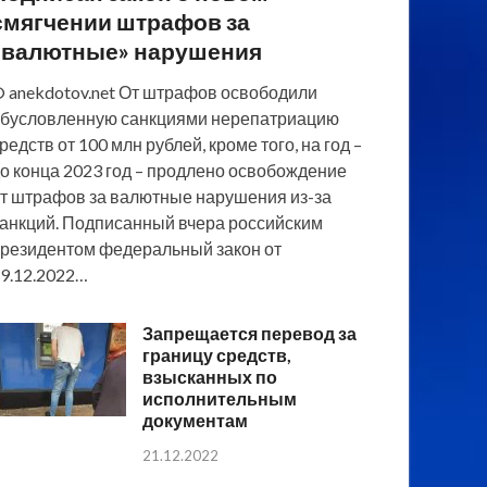
смягчении штрафов за
«валютные» нарушения
 anekdotov.net От штрафов освободили
бусловленную санкциями нерепатриацию
редств от 100 млн рублей, кроме того, на год –
о конца 2023 год – продлено освобождение
т штрафов за валютные нарушения из-за
анкций. Подписанный вчера российским
резидентом федеральный закон от
9.12.2022…
Запрещается перевод за
границу средств,
взысканных по
исполнительным
документам
21.12.2022