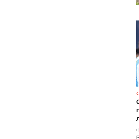
С
Ф
Б