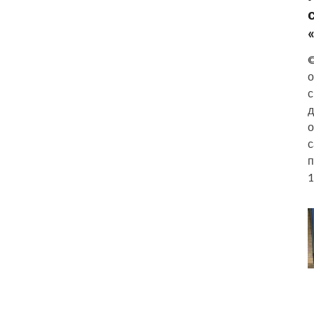
©
о
с
д
о
с
п
1