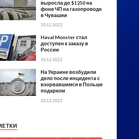
выросла до $1250 на
фоне ЧП на газопроводе
в Чувашии
20.12.2022
Haval Monster стал
доступен к заказу в
России
20.12.2022
На Украине возбудили
дело после инцидента с
взорвавшимся в Польше
подарком
20.12.2022
МЕТКИ