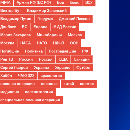
MMA
Армия РФ (ВС РФ)
Бои
Бокс
ВСУ
Виктор Бут
Владимир Зеленский
Владимир Путин
Госдума
Дмитрий Песков
Донбасс
ЕС
Европа
МИД России
Мария Захарова
Минобороны
Москва
Москве
НАСА
НАТО
НДФЛ
ООН
Погибшие
Политика
Пострадавшие
РФ
Рен ТВ
России
Россия
США
Санкции
Сергей Лавров
Украина
Украине
Футбол
Хаббл
ЧМ-2022
археология
военная операция
военные
китай
космос
медицина
палеонтология
специальная военная операция