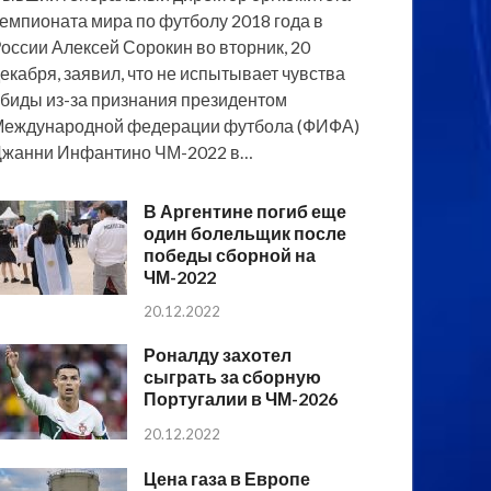
емпионата мира по футболу 2018 года в
оссии Алексей Сорокин во вторник, 20
екабря, заявил, что не испытывает чувства
биды из-за признания президентом
еждународной федерации футбола (ФИФА)
жанни Инфантино ЧМ-2022 в…
В Аргентине погиб еще
один болельщик после
победы сборной на
ЧМ-2022
20.12.2022
Роналду захотел
сыграть за сборную
Португалии в ЧМ-2026
20.12.2022
Цена газа в Европе