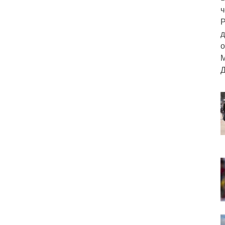
ч
Р
д
о
М
Д