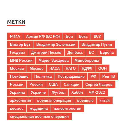
МЕТКИ
MMA
Армия РФ (ВС РФ)
Бои
Бокс
ВСУ
Виктор Бут
Владимир Зеленский
Владимир Путин
Госдума
Дмитрий Песков
Донбасс
ЕС
Европа
МИД России
Мария Захарова
Минобороны
Москва
Москве
НАСА
НАТО
НДФЛ
ООН
Погибшие
Политика
Пострадавшие
РФ
Рен ТВ
России
Россия
США
Санкции
Сергей Лавров
Украина
Украине
Футбол
Хаббл
ЧМ-2022
археология
военная операция
военные
китай
космос
медицина
палеонтология
специальная военная операция