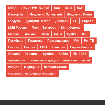
MMA
Армия РФ (ВС РФ)
Бои
Бокс
ВСУ
Виктор Бут
Владимир Зеленский
Владимир Путин
Госдума
Дмитрий Песков
Донбасс
ЕС
Европа
МИД России
Мария Захарова
Минобороны
Москва
Москве
НАСА
НАТО
НДФЛ
ООН
Погибшие
Политика
Пострадавшие
РФ
Рен ТВ
России
Россия
США
Санкции
Сергей Лавров
Украина
Украине
Футбол
Хаббл
ЧМ-2022
археология
военная операция
военные
китай
космос
медицина
палеонтология
специальная военная операция