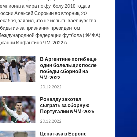
емпионата мира по футболу 2018 года в
оссии Алексей Сорокин во вторник, 20
екабря, заявил, что не испытывает чувства
биды из-за признания президентом
еждународной федерации футбола (ФИФА)
жанни Инфантино ЧМ-2022 в…
В Аргентине погиб еще
один болельщик после
победы сборной на
ЧМ-2022
20.12.2022
Роналду захотел
сыграть за сборную
Португалии в ЧМ-2026
20.12.2022
Цена газа в Европе