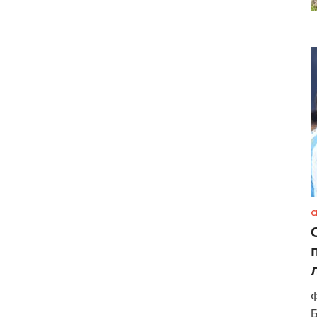
С
Ф
Б