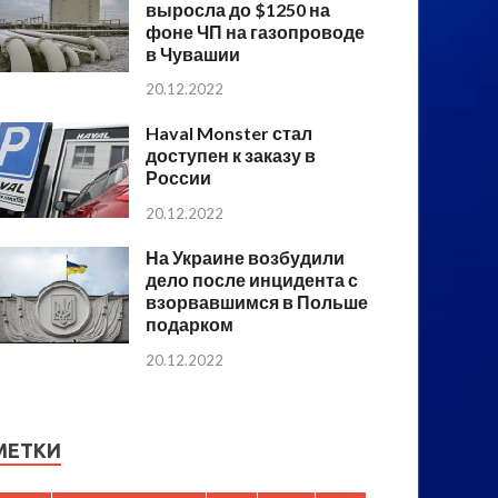
выросла до $1250 на
фоне ЧП на газопроводе
в Чувашии
20.12.2022
Haval Monster стал
доступен к заказу в
России
20.12.2022
На Украине возбудили
дело после инцидента с
взорвавшимся в Польше
подарком
20.12.2022
МЕТКИ