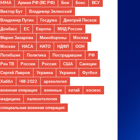
MMA
Армия РФ (ВС РФ)
Бои
Бокс
ВСУ
Виктор Бут
Владимир Зеленский
Владимир Путин
Госдума
Дмитрий Песков
Донбасс
ЕС
Европа
МИД России
Мария Захарова
Минобороны
Москва
Москве
НАСА
НАТО
НДФЛ
ООН
Погибшие
Политика
Пострадавшие
РФ
Рен ТВ
России
Россия
США
Санкции
Сергей Лавров
Украина
Украине
Футбол
Хаббл
ЧМ-2022
археология
военная операция
военные
китай
космос
медицина
палеонтология
специальная военная операция