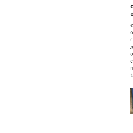
©
о
с
д
о
с
п
1