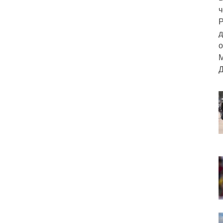
ч
Р
д
о
М
Д