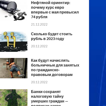
Нефтяной ориентир:
почему курс евро
впервые с мая превысил
74 рубля
21.12.2022
Сколько будет стоить
рубль в 2023 году
20.12.2022
Как будут начислять
больничные для занятых
по гражданско-
правовым договорам
20.12.2022
Банки сохранят
налоговую тайну
умерших граждан —
подписан закон