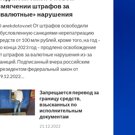
смягчении штрафов за
«валютные» нарушения
 anekdotov.net От штрафов освободили
бусловленную санкциями нерепатриацию
редств от 100 млн рублей, кроме того, на год –
о конца 2023 год – продлено освобождение
т штрафов за валютные нарушения из-за
анкций. Подписанный вчера российским
резидентом федеральный закон от
9.12.2022…
Запрещается перевод за
границу средств,
взысканных по
исполнительным
документам
21.12.2022