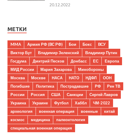
20.12.2022
МЕТКИ
MMA
Армия РФ (ВС РФ)
Бои
Бокс
ВСУ
Виктор Бут
Владимир Зеленский
Владимир Путин
Госдума
Дмитрий Песков
Донбасс
ЕС
Европа
МИД России
Мария Захарова
Минобороны
Москва
Москве
НАСА
НАТО
НДФЛ
ООН
Погибшие
Политика
Пострадавшие
РФ
Рен ТВ
России
Россия
США
Санкции
Сергей Лавров
Украина
Украине
Футбол
Хаббл
ЧМ-2022
археология
военная операция
военные
китай
космос
медицина
палеонтология
специальная военная операция