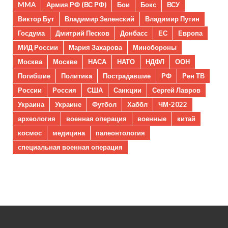
MMA
Армия РФ (ВС РФ)
Бои
Бокс
ВСУ
Виктор Бут
Владимир Зеленский
Владимир Путин
Госдума
Дмитрий Песков
Донбасс
ЕС
Европа
МИД России
Мария Захарова
Минобороны
Москва
Москве
НАСА
НАТО
НДФЛ
ООН
Погибшие
Политика
Пострадавшие
РФ
Рен ТВ
России
Россия
США
Санкции
Сергей Лавров
Украина
Украине
Футбол
Хаббл
ЧМ-2022
археология
военная операция
военные
китай
космос
медицина
палеонтология
специальная военная операция