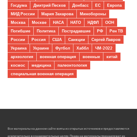
Госдума
Дмитрий Песков
Донбасс
ЕС
Европа
МИД России
Мария Захарова
Минобороны
Москва
Москве
НАСА
НАТО
НДФЛ
ООН
Погибшие
Политика
Пострадавшие
РФ
Рен ТВ
России
Россия
США
Санкции
Сергей Лавров
Украина
Украине
Футбол
Хаббл
ЧМ-2022
археология
военная операция
военные
китай
космос
медицина
палеонтология
специальная военная операция
Все материалы на данном сайте взяты из открытых источников и предоставляются
исключительно в ознакомительных целях. Права на материалы принадлежат их