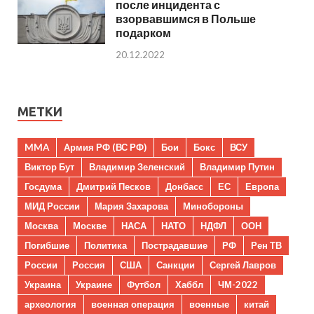
после инцидента с
взорвавшимся в Польше
подарком
20.12.2022
МЕТКИ
MMA
Армия РФ (ВС РФ)
Бои
Бокс
ВСУ
Виктор Бут
Владимир Зеленский
Владимир Путин
Госдума
Дмитрий Песков
Донбасс
ЕС
Европа
МИД России
Мария Захарова
Минобороны
Москва
Москве
НАСА
НАТО
НДФЛ
ООН
Погибшие
Политика
Пострадавшие
РФ
Рен ТВ
России
Россия
США
Санкции
Сергей Лавров
Украина
Украине
Футбол
Хаббл
ЧМ-2022
археология
военная операция
военные
китай