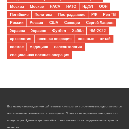
Москва
Москве
НАСА
НАТО
НДФЛ
ООН
Погибшие
Политика
Пострадавшие
РФ
Рен ТВ
России
Россия
США
Санкции
Сергей Лавров
Украина
Украине
Футбол
Хаббл
ЧМ-2022
археология
военная операция
военные
китай
космос
медицина
палеонтология
специальная военная операция
Все материалы на данном сайте взяты из открытых источников и предоставляются
исключительно в ознакомительных целях. Права на материалы принадлежат их
владельцам. Администрация сайта ответственности за содержание материала
не несет.