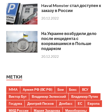
Haval Monster стал доступен к
заказу в России
20.12.2022
На Украине возбудили дело
после инцидента с
взорвавшимся в Польше
подарком
20.12.2022
МЕТКИ
MMA
Армия РФ (ВС РФ)
Бои
Бокс
ВСУ
Виктор Бут
Владимир Зеленский
Владимир Путин
Госдума
Дмитрий Песков
Донбасс
ЕС
Европа
МИД России
Мария Захарова
Минобороны