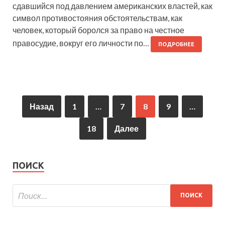
сдавшийся под давлением американских властей, как
символ противостояния обстоятельствам, как
человек, который боролся за право на честное
правосудие, вокруг его личности по…
ПОДРОБНЕЕ
Назад
1
…
7
8
9
…
18
Далее
ПОИСК