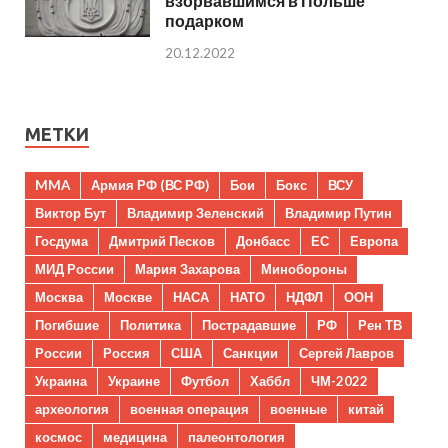
взорвавшимся в Польше
подарком
20.12.2022
МЕТКИ
MMA
Армия РФ (ВС РФ)
Бои
Бокс
ВСУ
Виктор Бут
Владимир Зеленский
Владимир Путин
Госдума
Дмитрий Песков
Донбасс
ЕС
Европа
МИД России
Мария Захарова
Минобороны
Москва
Москве
НАСА
НАТО
НДФЛ
ООН
Погибшие
Политика
Пострадавшие
РФ
Рен ТВ
России
Россия
США
Санкции
Сергей Лавров
Украина
Украине
Футбол
Хаббл
ЧМ-2022
археология
военная операция
военные
китай
космос
медицина
палеонтология