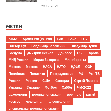
20.12.2022
МЕТКИ
MMA
Армия РФ (ВС РФ)
Бои
Бокс
ВСУ
Виктор Бут
Владимир Зеленский
Владимир Путин
Госдума
Дмитрий Песков
Донбасс
ЕС
Европа
МИД России
Мария Захарова
Минобороны
Москва
Москве
НАСА
НАТО
НДФЛ
ООН
Погибшие
Политика
Пострадавшие
РФ
Рен ТВ
России
Россия
США
Санкции
Сергей Лавров
Украина
Украине
Футбол
Хаббл
ЧМ-2022
археология
военная операция
военные
китай
космос
медицина
палеонтология
специальная военная операция