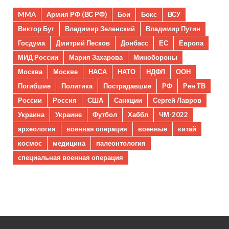
MMA
Армия РФ (ВС РФ)
Бои
Бокс
ВСУ
Виктор Бут
Владимир Зеленский
Владимир Путин
Госдума
Дмитрий Песков
Донбасс
ЕС
Европа
МИД России
Мария Захарова
Минобороны
Москва
Москве
НАСА
НАТО
НДФЛ
ООН
Погибшие
Политика
Пострадавшие
РФ
Рен ТВ
России
Россия
США
Санкции
Сергей Лавров
Украина
Украине
Футбол
Хаббл
ЧМ-2022
археология
военная операция
военные
китай
космос
медицина
палеонтология
специальная военная операция