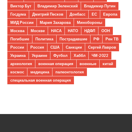
Виктор Бут
Владимир Зеленский
Владимир Путин
Госдума
Дмитрий Песков
Донбасс
ЕС
Европа
МИД России
Мария Захарова
Минобороны
Москва
Москве
НАСА
НАТО
НДФЛ
ООН
Погибшие
Политика
Пострадавшие
РФ
Рен ТВ
России
Россия
США
Санкции
Сергей Лавров
Украина
Украине
Футбол
Хаббл
ЧМ-2022
археология
военная операция
военные
китай
космос
медицина
палеонтология
специальная военная операция